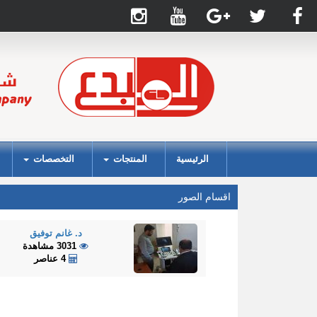
الرئيسية
المنتجات
التخصصات
اقسام الصور
د. غانم توفيق
3031 مشاهدة
4 عناصر