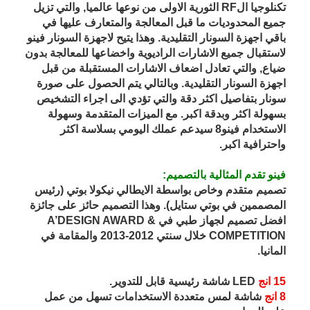
تكنلوجيا الRF الثورية الاولى من نوعها عالميا, والتي تزيل
جميع المحدوديات ما قبل المعالجة والمتعارف عليها في
باقي اجهزة السونار التقليدية. وهذا يتيح لاجهزة السونار فينو
لاستقبال جميع الاشارات الراديوية واخضاعها للمعالجة بدون
ضياع, والتي تعادل اضعاف الاشارات المستقبلة من قبل
اجهزة السونار التقليدية. وبالتالي يتم الحصول على صورة
سونار بتفاصيل اكثر دقة والتي تؤدي الى اجراء التشخيص
بسهولة اكثر وبدقة اكبر. مع الميزات المتقدمة وسهولة
الاستخدام فينو8 سيدعم عملك اليومي بسلاسة اكثر
واحترافية اكبر.
فينو تقدم المثالية بالتصميم:
تصميم متقدم وخاص بواسطة الايطالي نيكولا بوتي (رئيس
المصممين في بوتي ستايل). وهذا التصميم حائز على جائزة
افضل تصميم لجهاز طبي في A’DESIGN AWARD &
COMPETITION خلال سنتي 2012-2013 والمقامة في
المانيا.
15 انج
LED شاشة رئيسية قابل للتدوير.
8 انج
شاشة لمس متعددة الاستخدامات تسهل من عمل