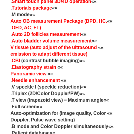
.
Smart touch panel 3D/4D operation
»»
.
Tutorials package
»»
»»M mode.
Auto OB measurement Package (BPD, HC,
»»
.
OFD, AC, FL)
.
Auto 2D follicles measurement
»»
.
Auto bladder volume measurement
»»
V tissue (auto adjust of the ultrasound
»»
emission to adapt different tissue)
CBI
(contrast bubble imaging).
»»
.
Elastography strain
»»
Panoramic view
»»
.
Needle enhancement
»»
»»V speckle I (speckle reduction).
»»Triplex (2D\Color Doppler\PW).
»»T view (trapezoid view) = Maximum angle.
»»Full screen.
»» Auto-optimization for (image quality, Color
Doppler, Pulse wave setting)
»»B mode and Color Doppler simultaneously.
»»Patient database.