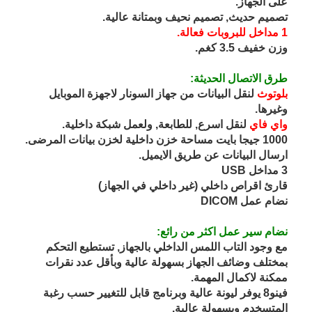
على الجهاز.
تصميم حديث, تصميم نحيف وبمتانة عالية.
1 مداخل للبروبات فعالة.
وزن خفيف 3.5 كغم.
طرق الاتصال الحديثة:
بلوتوث
لنقل البيانات من جهاز السونار لاجهزة الموبايل
وغيرها.
واي فاي
لنقل اسرع, للطابعة, ولعمل شبكة داخلية.
1000 جيجا بايت مساحة خزن داخلية لخزن بيانات المرضى.
ارسال البيانات عن طريق الايميل.
3 مداخل USB
قارئ اقراص داخلي (غير داخلي في الجهاز)
نضام عمل DICOM
نضام سير عمل اكثر من رائع:
مع وجود التاب اللمس الداخلي بالجهاز, تستطيع التحكم
بمختلف وضائف الجهاز بسهولة عالية وبأقل عدد نقرات
ممكنة لاكمال المهمة.
فينو8 يوفر ليونة عالية وبرنامج قابل للتغيير حسب رغبة
المتسخدم وبسهولة عالية.