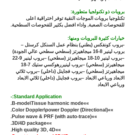
بروبات ذو تكنولجيا متطورة:
تكنلوجيا بروبات الموجات النقية توفر اختراقية اعلى
للفحوصات الصعبة, واداء افضل بكثير للفحوصات السطحية.
خيارات كثيرة للبروبات ومنها:
-بروب كونفكس (بطني) بنظام عمل السنكل كرستل –
بروب لينير 8-16 ميجاهيرتز (سطحي سطحي عالي الجودة)
–بروب لينير 10-18 ميجاهيرتز (سطحي) –بروب لينير 9-22
ميجاهيرتز (سطحي) –بروب لينيررهوكسي ستيك 7-18
ميجاهيرتز (سطحي) –بروب فجاينل (داخلي) –بروب ثلاثي
الابعاد ورباعي الابعاد –بروب فجاينل (داخلي) ثلاثي الابعاد
ورباعي الابعاد
Standard Application:-
»»B-mode\Tissue harmonic mode.
»»Color Doppler\power Doppler (Directional).
»»Pulse wave & PRF (with auto-trace).
»»3D/4D package.
»»High quality 3D, 4D.