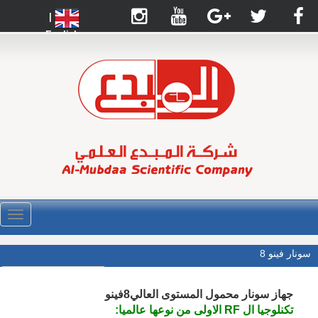
|
English
القائ
سونار فينو 8
جهاز سونار محمول المستوى العالي8فينو
تكنلوجيا ال RF الاولى من نوعها عالميا: