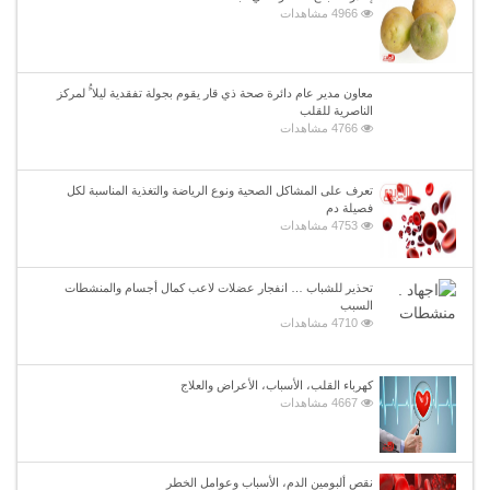
4966 مشاهدات
معاون مدير عام دائرة صحة ذي قار يقوم بجولة تفقدية ليلا ًُ لمركز
الناصرية للقلب
4766 مشاهدات
تعرف على المشاكل الصحية ونوع الرياضة والتغذية المناسبة لكل
فصيلة دم
4753 مشاهدات
تحذير للشباب … انفجار عضلات لاعب كمال أجسام والمنشطات
السبب
4710 مشاهدات
كهرباء القلب، الأسباب، الأعراض والعلاج
4667 مشاهدات
نقص ألبومين الدم، الأسباب وعوامل الخطر