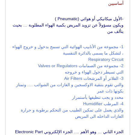
أساسيين
-الأول ميكانيكي أو هوائي (Pneumatic )
ويكون مسؤولاً عن تزويد المريض بكمية الهواء المطلوبة … بحيث
يتألف من
1- مجموعة من الأنابيب الهوائية التي تسمح بدخول و خروج الهواء
، لتشكل ما يسمى بالدائرة التنفسية
Respiratory Circuit
2- مجموعة من الصمامات Valves or Regulators
التي تسيطر دخول الهواء و خروجه
3- الفلاتر أو المرشحات Air Filters
والتي تقوم بتنقية الاوكسجين و الغازات من الشوائب …. وتمتاز
بكونها ذات عمر
محدد و يجب تنظيفها بأستمرار
4- المرطب Humidifier
والذي يعمل على تمكين الطبيب من التحكم برطوبة و حرارة
الغازات الداخله الى المريض
الجزء الثاني … وهو الأهم …. الجزء الإلكتروني
Electronic Part