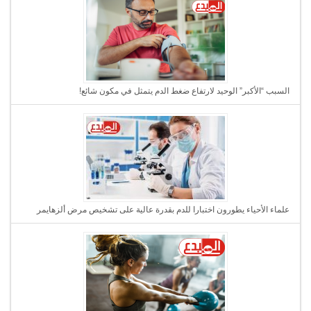
السبب “الأكبر” الوحيد لارتفاع ضغط الدم يتمثل في مكون شائع!
علماء الأحياء يطورون اختبارا للدم بقدرة عالية على تشخيص مرض ألزهايمر