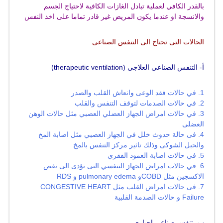
بالقدر الكافي لعملية تبادل الغازات الكافية لاحتياج الجسم
والانسجة او عندما يكون المريض غير قادر تماما على اخذ النفس
الحالات التى تحتاج الى التنفس الصناعى
أ- التنفس الصناعى العلاجى
(therapeutic ventilation)
1. في حالات فقد الوعى وانعاش القلب والصدر
2. في حالات الصدمات لتوقف التنفس والقلب
3. في حالات امراض الجهاز العضلي العصبي مثل حالات الوهن
العضلى
4. فى حالة حدوث خلل في الجهاز العصبي مثل اصابة المخ
والحبل الشوكى وذلك تاثير مركز التنفس بالمخ
5. في حالات اصابة العمود الفقري
6. في حالات امراض الجهاز التنفسي التى تؤدى الى نقص
الاكسجين مثل COBDو pulmonary edema و RDS
7. فى حالات امراض القلب مثل CONGESTIVE HEART
Failure و حالات الصدمة القلبية
ب- تنفس صناعى اجباري