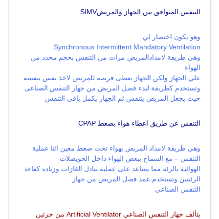
التنفس المتوافق بين الجهاز والمريض
SIMV
وهو يكون اختصار لي
Synchronous Intermittent Mandatory Ventilation
وهى طريقة لامدادالمريض مرات من التنفس بحجم محدد من
الهواء
علي الجهاز ولكن الجهاز يعطى فرصة للمريض لاخذ نفس بنفسة
وتستخدم كطريقة لبدء فصل المريض من جهاز التنفس الصناعى
حيث يجعل المريض يتنفس ثم الجهاز يكمل باقي التنفس
التنفس عن طريق اعطاء هواء بضغط
CPAP
وهى طريقة لامداد المريض بهواء تحت ضغط معين اثنا عملية
التنفس – مع السماح ببعض الهواء داخل الحويصلات
الهوائية بالرئة مما يساعد على عملية تبادل الغازات وزيادة كفاءة
الرئيتين وتستخدم عمد فصل المريض من جهاز
التنفس الصناعى
يتألف جهاز التنفس الصناعي
Artificial Ventilator من جزئين