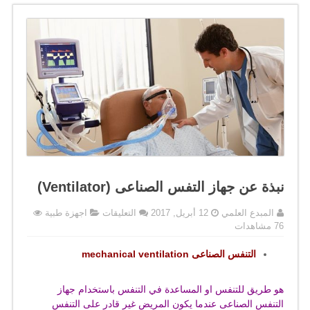
نبذة عن جهاز التفس الصناعى (Ventilator)
على
المبدع العلمي
12 أبريل, 2017
التعليقات
اجهزة طبية
نبذة
76 مشاهدات
عن
جهاز
التنفس الصناعى
mechanical ventilation
التفس
الصناعى
هو طريق للتنفس او المساعدة في
التنفس باستخدام جهاز
(Ventilator)
التنفس الصناعى عندما يكون المريض غير قادر على التنفس
مغلقة