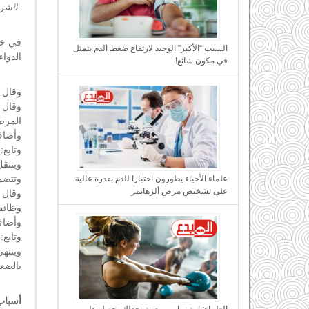
.
#شرك
في خطو
السبب “الأكبر” الوحيد لارتفاع ضغط الدم يتمثل
الدوا
في مكون شائع!
وقال 
وقال ف
المرض
وأضاف
وتابع
وينتقل
وتتضم
علماء الأحياء يطورون اختبارا للدم بقدرة عالية
على تشخيص مرض ألزهايمر
وقال 
وظائف
وأضاف:
وتابع:
وينته
بالضع
أسباب