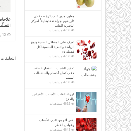
معاون مدير عام دائرة صحة ذي
علاجات
قار يقوم بجولة تفقدية ليلا ًُ لمركز
التصلّ
الناصرية للقلب
4760 مشاهدات
13 يونيو, 2019
تعرف على المشاكل الصحية ونوع
الرياضة والتغذية المناسبة لكل
فصيلة دم
4750 مشاهدات
التعليقات 
تحذير للشباب … انفجار عضلات
لاعب كمال أجسام والمنشطات
السبب
4708 مشاهدات
كهرباء القلب، الأسباب، الأعراض
والعلاج
4662 مشاهدات
نقص ألبومين الدم، الأسباب
وعوامل الخطر
4643 مشاهدات