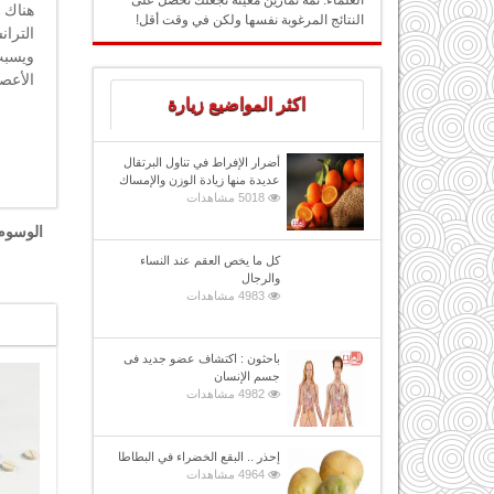
العلماء: ثمة تمارين معينة تجعلك تحصل على
هناك أ
النتائج المرغوبة نفسها ولكن في وقت أقل!
التران
ويسبب
الأعص
اكثر المواضيع زيارة
أضرار الإفراط في تناول البرتقال
عديدة منها زيادة الوزن والإمساك
5018 مشاهدات
الوسوم
كل ما يخص العقم عند النساء
والرجال
4983 مشاهدات
باحثون : اكتشاف عضو جديد فى
جسم الإنسان
4982 مشاهدات
إحذر .. البقع الخضراء في البطاطا
4964 مشاهدات