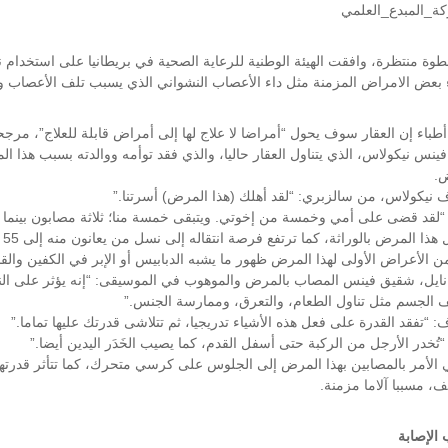
جديد
ة_المبدع_العلمي
يمنح
الأمل
ة منتظرة، وافقت الهيئة الوطنية للرعاية الصحية في بريطانيا على استخدام نوع 
بالشفاء
من
ء بعض الامراض المزمنة مثل داء الأعصاب النشواني الذي يسبب تلف الأعصاب و
أمراض
مزمنة
أطباء إن العقار سوف يحول “أمراضا لا علاج لها إلى أمراض قابلة للعلاج”، مرج
مغلقة
ينس نيكولاس، الذي يتناول العقار حاليا، والذي فقد توأمه ووالدته بسبب هذا ا
.
 نيكولاس، من سالزبري: “لقد أهلك (هذا المرض) أسرتنا.”
: “لقد قضى على أمي وخمسة من إخوتي. ويتبقى خمسة منا؛ ثلاثة مصابون بينما تُ
 هذا المرض بالوراثة، كما ترتفع فرصة انتقاله إلى نسل من يعانون منه إلى 55 في المئة.
ن الأعراض الأولى لهذا المرض ظهور ما يشبه الدبابيس أو الإبر في الكفين والق
نايل، شقيق فينس المصاب بالمرض والموهوب في الموسيقى: “إنه يؤثر على الن
 الجسم مثل تناول الطعام، والتعرق، وممارسة الجنس.”
 “تفقد القدرة على فعل هذه الأشياء تدريجيا، ثم تتلاشى قدرتك عليها تماما.”
 “تُخدر الأرجل من الركبة حتى أسفل القدم، كما يصيب الخَدَر اليدين أيضا.”
ي الأمر بالمصابين بهذا المرض إلى الجلوس على كرسي متحرك، كما تتأثر قدرتهم 
ف، مسببا آلاما مزمنة.
 الإصابة