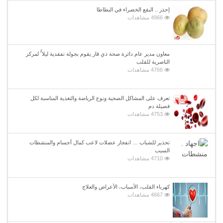
إحذر .. البقع الخضراء في البطاطا
4966 مشاهدات
معاون مدير عام دائرة صحة ذي قار يقوم بجولة تفقدية ليلا ًُ لمركز
الناصرية للقلب
4766 مشاهدات
تعرف على المشاكل الصحية ونوع الرياضة والتغذية المناسبة لكل
فصيلة دم
4753 مشاهدات
تحذير للشباب … انفجار عضلات لاعب كمال أجسام والمنشطات
السبب
4710 مشاهدات
كهرباء القلب، الأسباب، الأعراض والعلاج
4667 مشاهدات