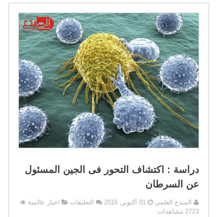
دراسة : اكتشاف التحور فى الجين المسئول
عن السرطان
على
المبدع العلمي
01 أكتوبر, 2016
التعليقات
اخبار عالمية
دراسة
2723 مشاهدات