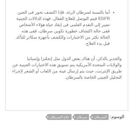
أما بالنسبة لسرطان الرئة، فإذا اكتشف تحور فى الجين
EGFR فيتم التوصل للعلاج الفعال، فهذه الدلالات الجينية
تشير إلى التقدم العلمى فى إنقاذ حياة هؤلاء الأشخاص
ففى حالة اكتشاف خطورة تكوين سرطان، ففى هذه
الحالة نكثر من الاختبارات والكشف بأجهزة سكانر للتأكد
قبل بدء العلاج.
والجدير بالذكر، أن هناك بعض الدول مثل إنجلترا وإسبانيا
والولايات المتحدة الأمريكية يتم تسويق هذه الاختبارات الجينية عن
طريق الإنترنت، حيث يتم إرسال عينة من اللعاب أو الشعر لإجراء
التحليل الجينى الخاصة بالسرطان.
الوسوم:
السرطان
سرطان
علاج السرطان