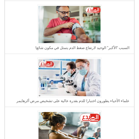
السبب “الأكبر” الوحيد لارتفاع ضغط الدم يتمثل في مكون شائع!
علماء الأحياء يطورون اختبارا للدم بقدرة عالية على تشخيص مرض ألزهايمر