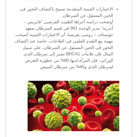
:
اكتشاف
الاختبارات الجينية المتقدمة تسمح باكتشاف التحور فى
التحور
الجين المسئول عن السرطان.
فى
أوضحت دراسة أجراها الطبيب الفرنسى “فابريس –
الجين
أندرية” مدير الوحدة 981 فى قسم السرطان بمعهد
المسئول
جوستاف – روسى بفرنسا، أن الاختبارات الجينية أصبحت
عن
مهمة مع التقدم العلمى فى العلاجات، خاصة عند اكتشاف
السرطان
التحور فى الجين المسئول عن السرطان، على سبيل
مغلقة
المثال فإن علامات BRCA1 تشير إلى سرطان الثدى
الوراثى، فإن المرأة لديها 80% من خطورة التعرض
لسرطان الثدى و40% من سرطان المبيض .