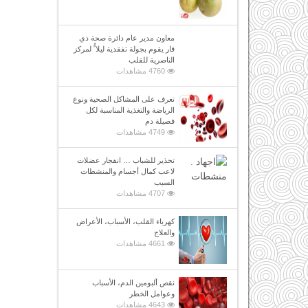
معاون مدير عام دائرة صحة ذي
قار يقوم بجولة تفقدية ليلا ًُ لمركز
الناصرية للقلب
4760 مشاهدات
تعرف على المشاكل الصحية ونوع
الرياضة والتغذية المناسبة لكل
فصيلة دم
4749 مشاهدات
تحذير للشباب … انفجار عضلات
لاعب كمال أجسام والمنشطات
السبب
4707 مشاهدات
كهرباء القلب، الأسباب، الأعراض
والعلاج
4661 مشاهدات
نقص ألبومين الدم، الأسباب
وعوامل الخطر
4643 مشاهدات