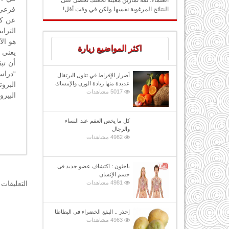
العلماء: ثمة تمارين معينة تجعلك تحصل على
فرعي 
النتائج المرغوبة نفسها ولكن في وقت أقل!
عن كث
الترا
هو الآ
اكثر المواضيع زيارة
يعني 
أن تبق
“دراس
أضرار الإفراط في تناول البرتقال
البرو
عديدة منها زيادة الوزن والإمساك
5017 مشاهدات
البير
كل ما يخص العقم عند النساء
والرجال
4982 مشاهدات
باحثون : اكتشاف عضو جديد فى
جسم الإنسان
التعليقات 
4981 مشاهدات
إحذر .. البقع الخضراء في البطاطا
4963 مشاهدات