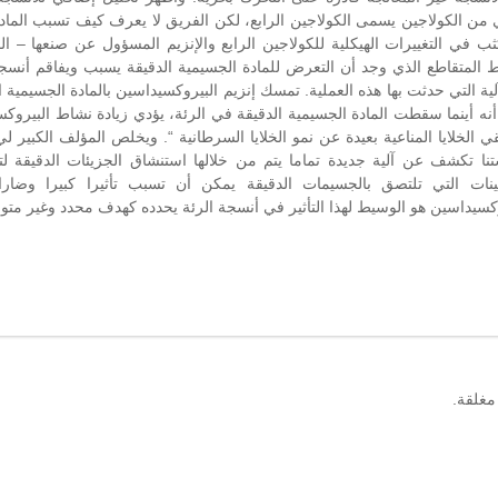
من الكولاجين يسمى الكولاجين الرابع، لكن الفريق لا يعرف كيف تسبب المادة 
ب في التغييرات الهيكلية للكولاجين الرابع والإنزيم المسؤول عن صنعها – ال
بط المتقاطع الذي وجد أن التعرض للمادة الجسيمية الدقيقة يسبب ويفاقم أنسجة 
لية التي حدثت بها هذه العملية. تمسك إنزيم البيروكسيداسين بالمادة الجسيمية ا
أنه أينما سقطت المادة الجسيمية الدقيقة في الرئة، يؤدي زيادة نشاط البيروك
ي الخلايا المناعية بعيدة عن نمو الخلايا السرطانية “. ويخلص المؤلف الكبير لي 
تنا تكشف عن آلية جديدة تماما يتم من خلالها استنشاق الجزيئات الدقيقة لت
تينات التي تلتصق بالجسيمات الدقيقة يمكن أن تسبب تأثيرا كبيرا وضا
وكسيداسين هو الوسيط لهذا التأثير في أنسجة الرئة يحدده كهدف محدد وغير متوقع
مغلقة.