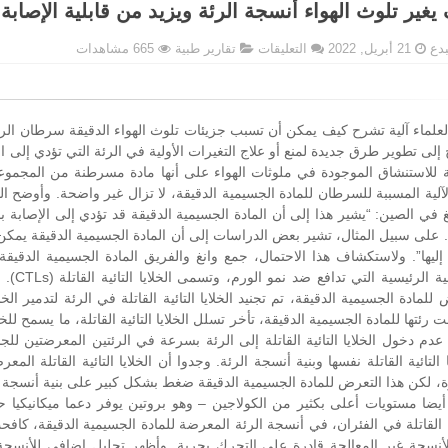
يغير تلوث الهواء أنسجة الرئة ويزيد من قابلية الإصاب
على
بدع
21 أبريل, 2022
التعليقات
تقارير طبية
665 مشاهدات
كيف
يغير
تلوث
الهواء
أنسجة
الرئة
لة للاستنشاق الموجودة في ملوثات الهواء على أنها مادة مسرطنة من المجموعة
ويزيد
لآلية المسببة للسرطان للمادة الجسيمية الدقيقة، لا تزال غير واضحة. وأوضح
من
نغ في الصين: “يشير هذا إلى أن المادة الجسيمية الدقيقة قد تؤدي إلى الإصابة
قابلية
 على سبيل المثال، تشير بعض الدراسات إلى أن المادة الجسيمية الدقيقة يمكن أ
الإصابة
إليها”. ولاستكشاف هذا الاحتمال، جمع وانغ والفريق المادة الجسيمية الدقيق
بالسرطان
مغلقة
المناع
للمادة الجسيمية الدقيقة، تم تجنيد الخلايا التائية القاتلة في الرئة لتدمير ا
رئتها للمادة الجسيمية الدقيقة، تأخر تسلل الخلايا التائية القاتلة، ما يسمح لل
دم دخول الخلايا التائية القاتلة إلى الرئة بسرعة في الرئتين المعرضتين لل
ا التائية القاتلة نفسها وبنية أنسجة الرئة. وجدوا أن الخلايا التائية القاتلة ال
، لكن هذا التعرض للمادة الجسيمية الدقيقة ضغط بشكل كبير على بنية أنسجة الر
أيضا مستويات أعلى بكثير من الكولاجين – وهو بروتين يوفر دعما ميكانيكيا حيو
ة القاتلة في الفئران، في أنسجة الرئة المعرضة للمادة الجسيمية الدقيقة، كافحت 
أنسجة غير المعالجة قادرة على التحرك بحرية. وأظهر تحليل إضافي للأنسجة 