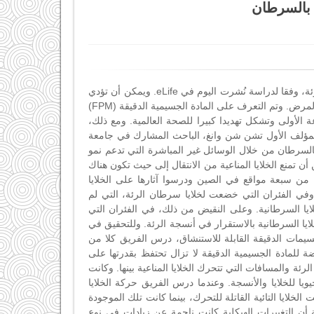
ة بالسرطان
حدد العلماء آلية تشرح كيف يمكن أن تسبب جزيئات تلوث الهواء الدقيقة سرطان الرئة، وفقا لدراسة نُشرت اليوم في eLife. ويمكن أن تؤدي
النتائج إلى تطوير طرق جديدة لمنع أو علاج التغيرات الأولية في الرئة التي تؤدي إلى المرض. وتم التعرف على المادة الجسيمية الدقيقة (FPM)
 الأولى وتشكل تهديدا كبيرا للصحة العالمية. ومع ذلك،
 المؤلف الأول تشن شن وانغ، الباحث المشارك في جامعة
 بالسرطان من خلال الوسائل غير المباشرة التي تدعم نمو
ن تمنع الخلايا المناعية من الانتقال إلى حيث تكون هناك
ة من سبعة مواقع في الصين ودرسوا آثارها على الخلايا
ية الرئيسية التي تدافع ضد نمو الورم، وتسمى الخلايا التائية القاتلة (CTLs). وفي الفئران التي خضعت لخلايا سرطان الرئة، التي لم
لخلايا السرطانية. وعلى النقيض من ذلك، في الفئران التي
خلايا السرطانية بالاستقرار في أنسجة الرئة. وللتحقيق في
جسيمات الدقيقة القابلة للاستنشاق، درس الفريق كلا من
معرضة للمادة الجسيمية الدقيقة لا تزال تحتفظ بقدرتها على
ئة والمسافات التي تتحرك الخلايا المناعية بينها. وكانت
يا للخلايا والأنسجة. وعندما درس الفريق حركة الخلايا
الخلايا التائية القاتلة للتحرك، بينما كانت تلك الموجودة
أن التغييرات الهيكلية كانت ناجمة عن زيادات في نوع