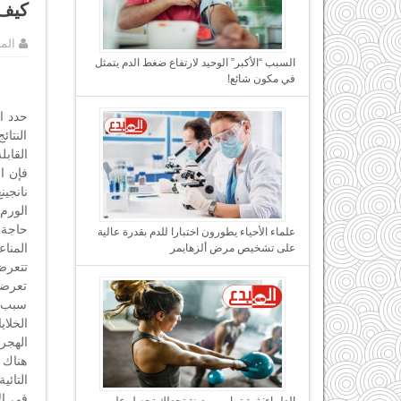
كيف 
الم
السبب “الأكبر” الوحيد لارتفاع ضغط الدم يتمثل
في مكون شائع!
القاب
فإن ا
نانجي
الورم.
حاجة 
علماء الأحياء يطورون اختبارا للدم بقدرة عالية
على تشخيص مرض ألزهايمر
تتعرض 
تعرضت 
سبب ع
الخلاي
الهجرة
هناك 
التائي
في ال