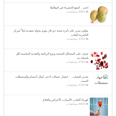
إحذر .. البقع الخضراء في البطاطا
4964 مشاهدات
معاون مدير عام دائرة صحة ذي قار يقوم بجولة تفقدية ليلا ًُ لمركز
الناصرية للقلب
4763 مشاهدات
تعرف على المشاكل الصحية ونوع الرياضة والتغذية المناسبة لكل
فصيلة دم
4750 مشاهدات
تحذير للشباب … انفجار عضلات لاعب كمال أجسام والمنشطات
السبب
4709 مشاهدات
كهرباء القلب، الأسباب، الأعراض والعلاج
4665 مشاهدات