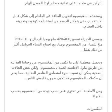
التركيز في طعامنا على ثمانية مصادر لهذا المعدن الهام.
ويستخدم المغنيسيوم لتحويل الطاقة في الطعام إلى شكل قابل
للاستخدام، حتى يتمكن الجسم من استخدامه كوقود، وتخزينه
داخل العظام.
ويوصي الخبراء تضمين400-420 ملغ يوميا للرجال و 310-320
ملغ للنساء من المغنسيوم يوميا، مع احتياج النساء الحوامل أكثر
من ذلك بقليل.
ويحصل معظمنا على ما يكفي من المغنيسيوم من وجباتنا الغذائية
عن طريق تناول الأطعمة الغنية بالمغنيسيوم، ولكن بعض الحالات
الصحية يمكن أن تسبب سوء امتصاص العناصر الغذائية، مما يعني
أن مكملات المغنيسيوم قد تكون ضرورية لبعض الناس.
ومن الأطعمة التي تحتوي على نسب جيدة من المغنسيوم بحسب
الخبراء
المكسرات