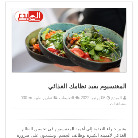
المغنسيوم يفيد نظامك الغذائي
على
المبدع
06 يونيو, 2022
التعليقات
تقارير طبية
900
المغنسيوم
مشاهدات
يفيد
نظامك
الغذائي
مغلقة
يشير خبراء التغذية إلى أهمية المغنيسيوم في تحسين النظام
الغذائي لأهميته الكبيرة لوظائف الجسم، ويشددون على ضرورة