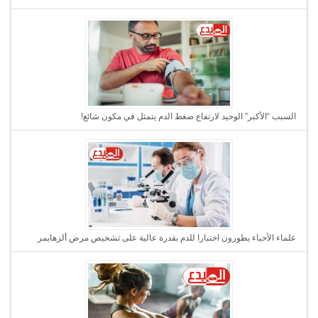
السبب “الأكبر” الوحيد لارتفاع ضغط الدم يتمثل في مكون شائع!
علماء الأحياء يطورون اختبارا للدم بقدرة عالية على تشخيص مرض ألزهايمر