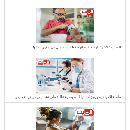
السبب “الأكبر” الوحيد لارتفاع ضغط الدم يتمثل في مكون شائع!
علماء الأحياء يطورون اختبارا للدم بقدرة عالية على تشخيص مرض ألزهايمر