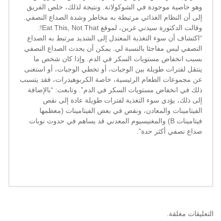
وهو خاصية موجودة في الشوكولاتة. ونتيجة لذلك، خلص الفريق
إلى أن النظام الغذائي مرتبطة به مخاطر وشدة الصداع النصفي.
وقالت الدكتورة سيدني غرين، لموقع Eat This, Not That!:
“اكتشاف أن سوء التغذية المعتدل إلى الشديد مرتبط به الصداع
النصفي ليس مفاجئا بالنسبة لي. يمكن أن يحدث الصداع النصفي
بسبب انخفاض مستويات السكر في الدم. وإذا كان شخص ما
ينتقل لفترات طويلة بين الوجبات، أو تخطي الوجبات، أو استغنى
عن مجموعات الطعام الرئيسية، خاصة الكربوهيدرات، فقد يتسبب
ذلك في انخفاض مستويات السكر في الدم”. وتابعت: “بالإضافة
إلى ذلك، يؤدي سوء التغذية لفترات طويلة عادة إلى نقص
الفيتامينات والمعادن، ونقص في بعض الفيتامينات (معظمها
فيتامينات B) والمغنيسيوم المعدني قد يساهم في حدوث نوبات
صداع نصفي أكثر حدة”.
التعليقات مغلقة.