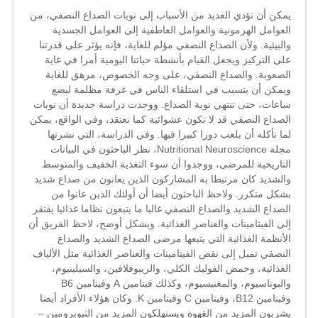
النصفي؟
يمكن أن تؤدي العديد من الأسباب إلى نوبات الصداع النصفي، من
..
العوامل الهرمونية والعوامل العاطفية إلى العوامل الجسدية
دراسة
والبيئية. ولأن الصداع النصفي مؤلم للغاية، فإنه يؤثر على قدرتنا
تشير
على التركيز ويجعل القيام بأنشطة حياتنا اليومية أمرا في غاية
إلى
الصعوبة. والصداع النصفي، على وجه الخصوص، مرهق للغاية
أن
ويمكن أن يتسبب في استلقاء الناس في غرفة مظلمة لبضع
السبب
ساعات، حتى تنتهي نوبة الصداع. ووجدت دراسة جديدة أن نوبات
قد
يرتبط
الصداع النصفي قد لا تكون عشوائية كما نعتقد، وفي الواقع، يمكن
بما
لما نأكله أن يلعب دورا كبيرا فيها. وفي الدراسة، التي نشرتها
تأكله
مجلة Nutritional Neuroscience، نظر الباحثون في البيانات
مغلقة
التاريخية للمرضى، ووجدوا أن سوء التغذية الخفيف والمتوسط
والشديد كان مرتبطا به المشاركون الذين يعانون من صداع شديد
بشكل متكرر. ولاحظ الباحثون أيضا أن أولئك الذين عانوا من
الصداع الشديد والصداع النصفي غالبا ما يتبعون نظاما غذائيا يفتقر
إلى الفيتامينات والعناصر الغذائية. وبشكل أوضح، لاحظ الفريق أن
الأنظمة الغذائية التي يتبعها مرضى الصداع الشديد والصداع
النصفي تميل إلى نقص الفيتامينات والعناصر الغذائية مثل الألياف
الغذائية، وحمض الفوليك الكلي، والريبوفلافين، والسيلينيوم،
والبوتاسيوم، والمغنيسيوم، وكذلك فيتامين A وفيتامين B6
وفيتامين B12، وفيتامين C وفيتامين K. وكان هؤلاء الأفراد أيضا
يشربون المزيد من القهوة ويستهلكون المزيد من الثيوبرومين –