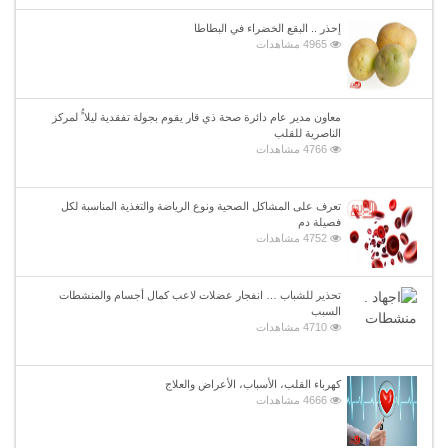
إحذر .. البقع الخضراء في البطاطا
4965 مشاهدات
معاون مدير عام دائرة صحة ذي قار يقوم بجولة تفقدية ليلا ًُ لمركز
الناصرية للقلب
4766 مشاهدات
تعرف على المشاكل الصحية ونوع الرياضة والتغذية المناسبة لكل
فصيلة دم
4752 مشاهدات
تحذير للشباب … انفجار عضلات لاعب كمال أجسام والمنشطات
السبب
4710 مشاهدات
كهرباء القلب، الأسباب، الأعراض والعلاج
4666 مشاهدات