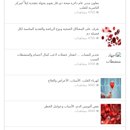
معاون مدير عام دائرة صحة ذي قار يقوم بجولة تفقدية ليلا ًُ لمركز
الناصرية للقلب
4763 مشاهدات
تعرف على المشاكل الصحية ونوع الرياضة والتغذية المناسبة لكل
فصيلة دم
4750 مشاهدات
تحذير للشباب … انفجار عضلات لاعب كمال أجسام والمنشطات
السبب
4709 مشاهدات
كهرباء القلب، الأسباب، الأعراض والعلاج
4665 مشاهدات
نقص ألبومين الدم، الأسباب وعوامل الخطر
4644 مشاهدات