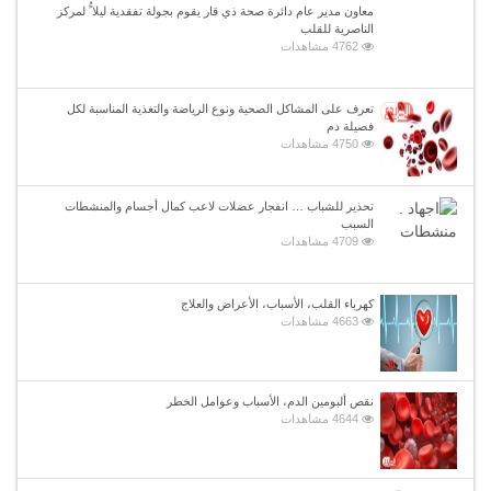
معاون مدير عام دائرة صحة ذي قار يقوم بجولة تفقدية ليلا ًُ لمركز
الناصرية للقلب
4762 مشاهدات
تعرف على المشاكل الصحية ونوع الرياضة والتغذية المناسبة لكل
فصيلة دم
4750 مشاهدات
تحذير للشباب … انفجار عضلات لاعب كمال أجسام والمنشطات
السبب
4709 مشاهدات
كهرباء القلب، الأسباب، الأعراض والعلاج
4663 مشاهدات
نقص ألبومين الدم، الأسباب وعوامل الخطر
4644 مشاهدات