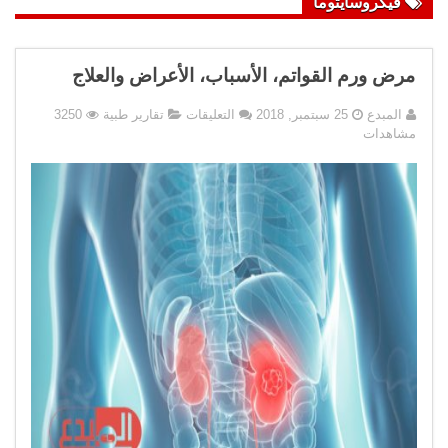
فيكروسايتوما
مرض ورم القواتم، الأسباب، الأعراض والعلاج
على
المبدع
25 سبتمبر, 2018
التعليقات
تقارير طبية
3250
مرض
مشاهدات
ورم
القواتم،
الأسباب،
الأعراض
والعلاج
مغلقة