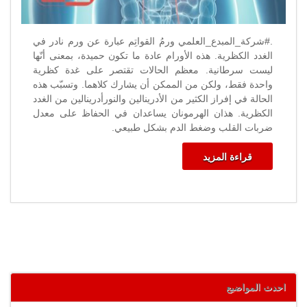
.#شركة_المبدع_العلمي ورمُ القواتِم عبارة عن ورم نادر في
الغدد الكظرية. هذه الأورام عادة ما تكون حميدة، بمعنى أنّها
ليست سرطانية. معظم الحالات تقتصر على غدة كظرية
واحدة فقط، ولكن من الممكن أن يشارك كلاهما. وتسبّب هذه
الحالة في إفراز الكثير من الأدرينالين والنورأدرينالين من الغدد
الكظرية. هذان الهرمونان يساعدان في الحفاظ على معدل
ضربات القلب وضغط الدم بشكل طبيعي.
قراءة المزيد
احدث المواضيع