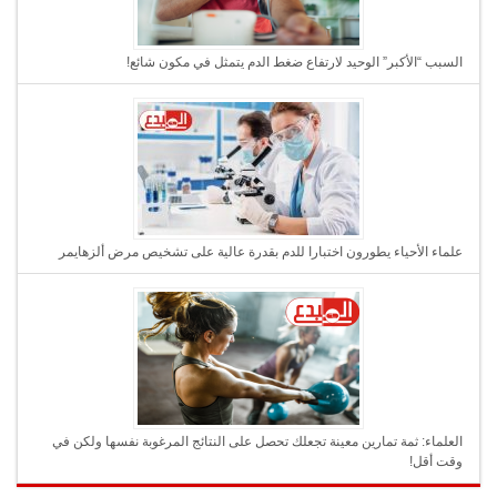
السبب “الأكبر” الوحيد لارتفاع ضغط الدم يتمثل في مكون شائع!
علماء الأحياء يطورون اختبارا للدم بقدرة عالية على تشخيص مرض ألزهايمر
العلماء: ثمة تمارين معينة تجعلك تحصل على النتائج المرغوبة نفسها ولكن في
وقت أقل!