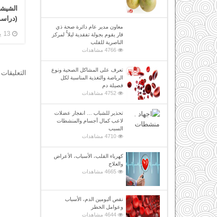
الشيشة
(دراسة
معاون مدير عام دائرة صحة ذي
13 يناير, 2019
قار يقوم بجولة تفقدية ليلا ًُ لمركز
الناصرية للقلب
4766 مشاهدات
تعرف على المشاكل الصحية ونوع
التعليقات 
الرياضة والتغذية المناسبة لكل
فصيلة دم
4752 مشاهدات
تحذير للشباب … انفجار عضلات
لاعب كمال أجسام والمنشطات
السبب
4710 مشاهدات
كهرباء القلب، الأسباب، الأعراض
والعلاج
4665 مشاهدات
نقص ألبومين الدم، الأسباب
وعوامل الخطر
4644 مشاهدات