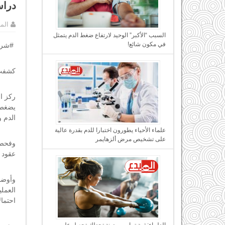
دراس
الم
السبب “الأكبر” الوحيد لارتفاع ضغط الدم يتمثل
في مكون شائع!
.
#شرك
كشفت 
ركز ا
يضغط 
الدم 
علماء الأحياء يطورون اختبارا للدم بقدرة عالية
على تشخيص مرض ألزهايمر
وفحص 
عقود في المت
احتمال