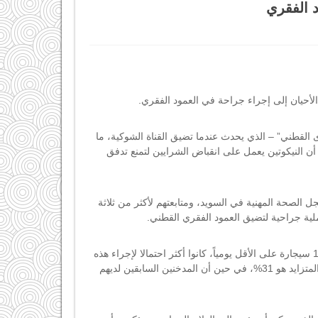
 الفقري
أحيان إلى إجراء جراحة في العمود الفقري
.
القطني” – الذي يحدث عندما تضيق القناة الشوكية، ما
ن النيكوتين يعمل على انقباض الشرايين لتمنع تدفق
الصحة المهنية في السويد، ومتابعتهم لأكثر من ثلاثة
.
وأوضحت الدراسة أنه بالمقارنة مع الأشخاص الذين لم يدخنوا قط، فإن الذين دخنوا 15 سيجارة على الأقل يومياً، كانوا أكثر احتمالا لإجراء هذه
العملية الشوكية بنسبة 46%، أما المدخنين المعتدلين (14 سيجارة يومياً)، فإن الخطر المتزايد هو 31%، في حين أن المدخنين السابقين لديهم