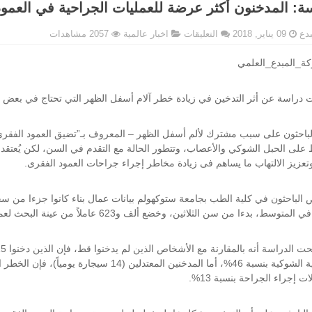
ة: المدخنون أكثر عرضة للعمليات الجراحية في العمود
على
بدع
09 يناير, 2018
التعليقات
اخبار عالمية
2057 مشاهدات
دراسة:
المدخنون
ة_المبدع_العلمي
أكثر
عرضة
دراسة عن أثر التدخين في زيادة خطر آلام أسفل الظهر التي تحتاج في بعض ال
للعمليات
الجراحية
في
لباحثون على سبب مشترك لألم أسفل الظهر – المعروف بـ”تضيق العمود الفقرى 
العمود
على الحبل الشوكي والأعصاب، وتتطور الحالة مع التقدم في السن، لكن يُعتقد أ
الفقري
وتعزيز الالتهاب ما يساهم فى زيادة مخاطر إجراء جراحات العمود الفقرى
.
مغلقة
الباحثون في كلية الطب بجامعة ستوكهولم بيانات عمال بناء كانوا جزءا من سجل 
وسط، بدءا من سن الثلاثين، وخضع ألف و623 عاملاً من عينة البحث لعملية جراحية لتضيق العمود الفقري القطني
ات إجراء الجراحة بنسبة 13%
.