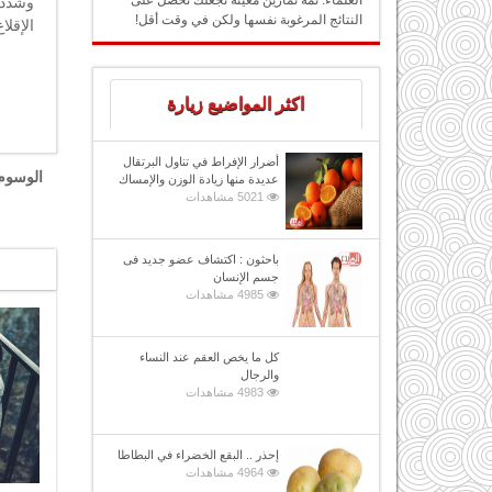
العلماء: ثمة تمارين معينة تجعلك تحصل على
وشدد 
النتائج المرغوبة نفسها ولكن في وقت أقل!
الإقل
اكثر المواضيع زيارة
أضرار الإفراط في تناول البرتقال
الوسوم
عديدة منها زيادة الوزن والإمساك
5021 مشاهدات
باحثون : اكتشاف عضو جديد فى
جسم الإنسان
4985 مشاهدات
كل ما يخص العقم عند النساء
والرجال
4983 مشاهدات
إحذر .. البقع الخضراء في البطاطا
4964 مشاهدات