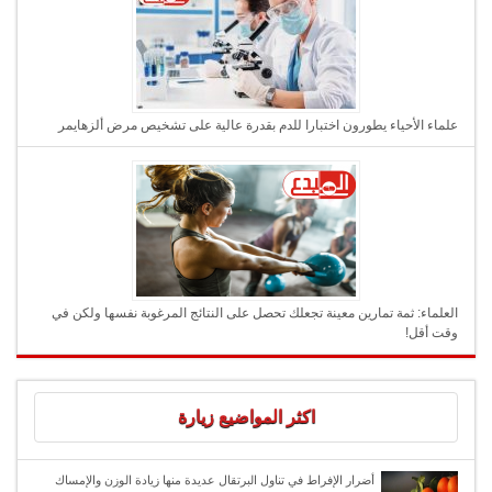
علماء الأحياء يطورون اختبارا للدم بقدرة عالية على تشخيص مرض ألزهايمر
العلماء: ثمة تمارين معينة تجعلك تحصل على النتائج المرغوبة نفسها ولكن في
وقت أقل!
اكثر المواضيع زيارة
أضرار الإفراط في تناول البرتقال عديدة منها زيادة الوزن والإمساك