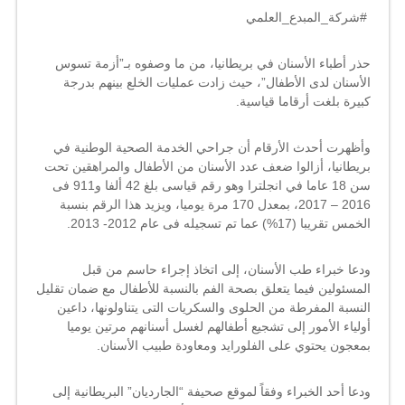
بريطانيا
.
#شركة_المبدع_العلمي
لمنع
إعلانات
حذر أطباء الأسنان في بريطانيا، من ما وصفوه بـ”أزمة تسوس
الحلوى
بسبب
الأسنان لدى الأطفال”، حيث زادت عمليات الخلع بينهم بدرجة
أزمة
كبيرة بلغت أرقاما قياسية
.
تسوس
أسنان
وأظهرت أحدث الأرقام أن جراحي الخدمة الصحية الوطنية في
الأطفال
بريطانيا، أزالوا ضعف عدد الأسنان من الأطفال والمراهقين تحت
مغلقة
سن 18 عاما في انجلترا وهو رقم قياسى بلغ 42 ألفا و911 فى
2016 – 2017، بمعدل 170 مرة يوميا، ويزيد هذا الرقم بنسبة
الخمس تقريبا (17%) عما تم تسجيله فى عام 2012- 2013
.
ودعا خبراء طب الأسنان، إلى اتخاذ إجراء حاسم من قبل
المسئولين فيما يتعلق بصحة الفم بالنسبة للأطفال مع ضمان تقليل
النسبة المفرطة من الحلوى والسكريات التى يتناولونها، داعين
أولياء الأمور إلى تشجيع أطفالهم لغسل أسنانهم مرتين يوميا
بمعجون يحتوي على الفلورايد ومعاودة طبيب الأسنان
.
ودعا أحد الخبراء وفقاً لموقع صحيفة “الجارديان” البريطانية إلى