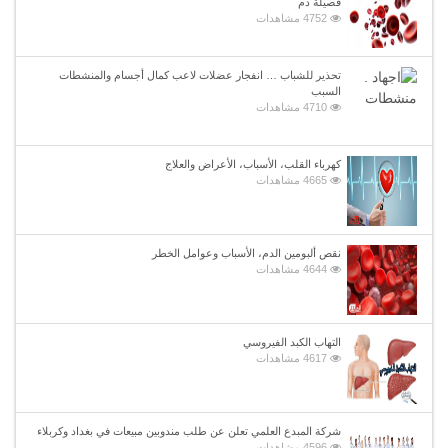
فصيلة دم
4752 مشاهدات
تحذير للشباب … انفجار عضلات لاعب كمال أجسام والمنشطات
السبب
4710 مشاهدات
كهرباء القلب، الأسباب، الأعراض والعلاج
4665 مشاهدات
نقص ألبومين الدم، الأسباب وعوامل الخطر
4644 مشاهدات
التهاب الكبد الفيروسي
4617 مشاهدات
شركة المبدع العلمي تعلن عن طلب مندوبين مبيعات في بغداد وكربلاء
4596 مشاهدات