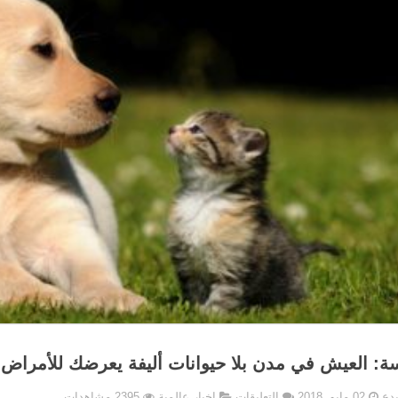
ة: العيش في مدن بلا حيوانات أليفة يعرضك للأمراض ا
على
بدع
02 مايو, 2018
التعليقات
اخبار عالمية
2395 مشاهدات