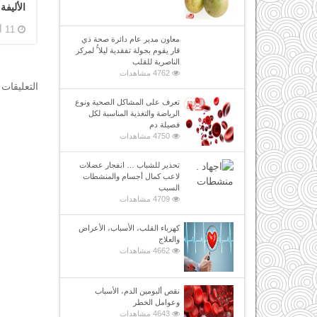
الأليفة
11 أكتوبر, 2018
معاون مدير عام دائرة صحة ذي
قار يقوم بجولة تفقدية ليلا ًُ لمركز
الناصرية للقلب
4762 مشاهدات
التعليقات 
تعرف على المشاكل الصحية ونوع
الرياضة والتغذية المناسبة لكل
فصيلة دم
4750 مشاهدات
تحذير للشباب … انفجار عضلات
لاعب كمال أجسام والمنشطات
السبب
4709 مشاهدات
كهرباء القلب، الأسباب، الأعراض
والعلاج
4662 مشاهدات
نقص ألبومين الدم، الأسباب
وعوامل الخطر
4643 مشاهدات