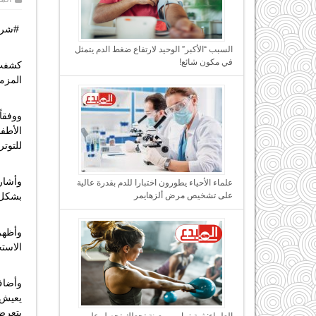
.
#شرك
السبب “الأكبر” الوحيد لارتفاع ضغط الدم يتمثل
في مكون شائع!
كشفت 
المزم
ووفقاً
الأطفا
للتوتر
وأشار 
علماء الأحياء يطورون اختبارا للدم بقدرة عالية
بشكل 
على تشخيص مرض ألزهايمر
وأظهرت
الاستج
وأضاف
يتعرضو