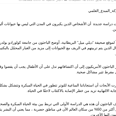
دراسة:
العيش
ة_المبدع_العلمي
في
مدن
دراسة جديدة أن الأشخاص الذين يكبرون في المدن التي ليس بها حيوانات أليفة 
بلا
حيوانات
ن
.
أليفة
يعرضك
 لموقع صحيفة “ديلي ميل” البريطانية، أوضح الباحثون من جامعة كولورادو بولدر 
للأمراض
ل الذين يتم تربيتهم في الريف مع الحيوانات إلى مزيد من الغبار المحمّل بالبكت
العقلية
.
مغلقة
الباحثون الأمريكيون إلى أن اكتشافاتهم تدل على أن الأطفال يجب أن يقضوا وقت
مفرط تثير مشاكل صحية.
 الأبحاث أن استجاباتنا المناعية للتوتر تتطور في الحياة المبكرة وتتشكل بشكل 
ابة الالتهابية تزيد من خطر الإصابة بالاكتئاب لاحقًا في الحياة
.
 الباحثون أن هذه هي الدراسة الأولى التي تربط بين بيئة الحياة المبكرة وال
يعيش أكثر من 50% من سكان العالم الآن في مناطق حضرية ، مما يعني أن الب
ن إليها الآخرون.