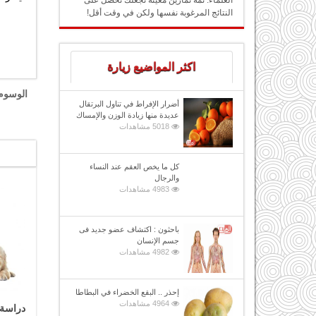
العلماء: ثمة تمارين معينة تجعلك تحصل على
النتائج المرغوبة نفسها ولكن في وقت أقل!
اكثر المواضيع زيارة
الوسوم
أضرار الإفراط في تناول البرتقال
عديدة منها زيادة الوزن والإمساك
5018 مشاهدات
كل ما يخص العقم عند النساء
والرجال
4983 مشاهدات
باحثون : اكتشاف عضو جديد فى
جسم الإنسان
4982 مشاهدات
إحذر .. البقع الخضراء في البطاطا
4964 مشاهدات
دراسة 