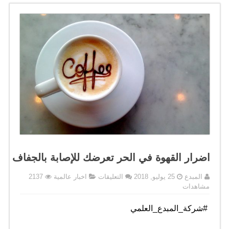
اضرار القهوة في الحر تعرضك للإصابة بالجفاف
على
المبدع
25 يوليو, 2018
التعليقات
اخبار عالمية
2137
اضرار
مشاهدات
القهوة
في
.
#شركة_المبدع_العلمي
الحر
تعرضك