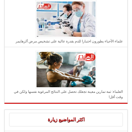
علماء الأحياء يطورون اختبارا للدم بقدرة عالية على تشخيص مرض ألزهايمر
العلماء: ثمة تمارين معينة تجعلك تحصل على النتائج المرغوبة نفسها ولكن في
وقت أقل!
اكثر المواضيع زيارة