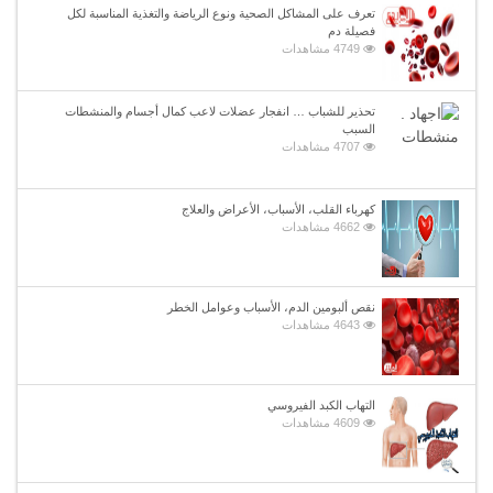
تعرف على المشاكل الصحية ونوع الرياضة والتغذية المناسبة لكل
فصيلة دم
4749 مشاهدات
تحذير للشباب … انفجار عضلات لاعب كمال أجسام والمنشطات
السبب
4707 مشاهدات
كهرباء القلب، الأسباب، الأعراض والعلاج
4662 مشاهدات
نقص ألبومين الدم، الأسباب وعوامل الخطر
4643 مشاهدات
التهاب الكبد الفيروسي
4609 مشاهدات