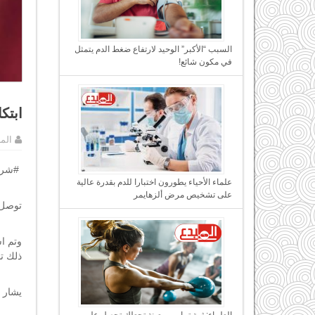
السبب “الأكبر” الوحيد لارتفاع ضغط الدم يتمثل
في مكون شائع!
ابتك
الم
.
#شرك
علماء الأحياء يطورون اختبارا للدم بقدرة عالية
على تشخيص مرض ألزهايمر
توصل 
وتم ا
ذلك ت
يشار إ