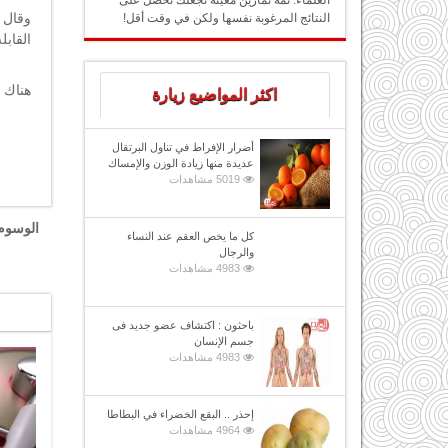
العلماء: ثمة تمارين معينة تجعلك تحصل على
وقال 
النتائج المرغوبة نفسها ولكن في وقت أقل!
القاب
هناك 
اكثر المواضيع زيارة
أضرار الإفراط في تناول البرتقال
عديدة منها زيادة الوزن والإمساك
5019 مشاهدات
الوسوم
كل ما يخص العقم عند النساء
والرجال
4983 مشاهدات
باحثون : اكتشاف عضو جديد فى
جسم الإنسان
4983 مشاهدات
إحذر .. البقع الخضراء في البطاطا
4964 مشاهدات