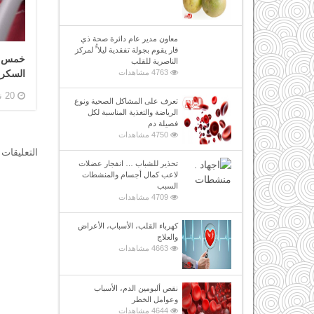
معاون مدير عام دائرة صحة ذي
قار يقوم بجولة تفقدية ليلا ًُ لمركز
خمس قو
الناصرية للقلب
السكر
4763 مشاهدات
20 نوفمبر, 2018
تعرف على المشاكل الصحية ونوع
الرياضة والتغذية المناسبة لكل
فصيلة دم
4750 مشاهدات
التعليقات 
تحذير للشباب … انفجار عضلات
لاعب كمال أجسام والمنشطات
السبب
4709 مشاهدات
كهرباء القلب، الأسباب، الأعراض
والعلاج
4663 مشاهدات
نقص ألبومين الدم، الأسباب
وعوامل الخطر
4644 مشاهدات