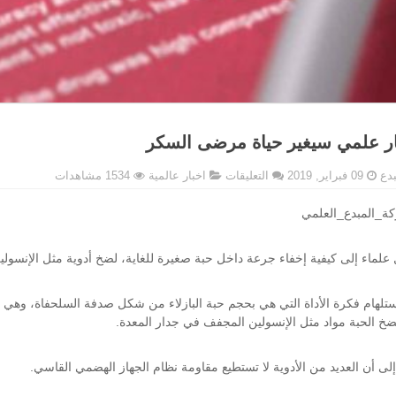
ار علمي سيغير حياة مرضى السكر
على
بدع
09 فبراير, 2019
التعليقات
اخبار عالمية
1534 مشاهدات
ابتكار
علمي
ة_المبدع_العلمي
سيغير
حياة
علماء إلى كيفية إخفاء جرعة داخل حبة صغيرة للغاية، لضخ أدوية مثل الإنسو
مرضى
السكر
مغلقة
ستلهام فكرة الأداة التي هي بحجم حبة البازلاء من شكل صدفة السلحفاة، وهي 
ضخ الحبة مواد مثل الإنسولين المجفف في جدار المعدة.
لى أن العديد من الأدوية لا تستطيع مقاومة نظام الجهاز الهضمي القاسي.