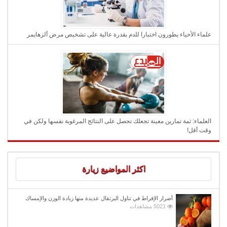
علماء الأحياء يطورون اختبارا للدم بقدرة عالية على تشخيص مرض ألزهايمر
العلماء: ثمة تمارين معينة تجعلك تحصل على النتائج المرغوبة نفسها ولكن في
وقت أقل!
اكثر المواضيع زيارة
أضرار الإفراط في تناول البرتقال عديدة منها زيادة الوزن والإمساك
5021 مشاهدات