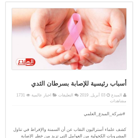
أسباب رئيسية للإصابة بسرطان الثدي
على
المبدع
03 أبريل, 2019
التعليقات
اخبار عالمية
1731
أسباب
مشاهدات
رئيسية
للإصابة
.
#شركة_المبدع_العلمي
بسرطان
الثدي
كشف علماء أستراليون النقاب عن أن السمنة والإفراط في تناول
مغلقة
المشروبات الكحولية من العوامل التي تزيد من خطر الإصابة