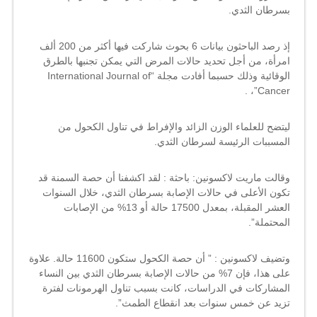
بسرطان الثدي.
إذ رصد الباحثون بيانات 6 بحوث شاركت فيها أكثر من 200 ألف
امرأة، من أجل تحديد حالات المرض التي يمكن تجنبها بالطرق
الوقائية وذلك حسبما أفادت مجلة “International Journal of
Cancer”، .
ليتضح للعلماء الوزن الزائد والإفراط في تناول الكحول من
المسببات الرئيسة لسرطان الثدي.
وقالت ماريت لاكسونين: باحثة : لقد اكشفنا أن حصة السمنة قد
تكون الأعلى في حالات الإصابة بسرطان الثدي، خلال السنوات
العشر المقبلة، بمعدل 17500 حالة أو 13% من الإصابات
المحتملة”.
وتضيف لاكسونين : ” أن حصة الكحول ستكون 11600 حالة. علاوة
على هذا، فإن 7% من حالات الإصابة بسرطان الثدي بين النساء
المشاركات في الدراسات، كانت بسبب تناول الهرمونات لفترة
تزيد عن خمس سنوات بعد انقطاع الطمث”.