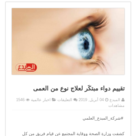
تقييم دواء مبتكَر لعلاج نوع من العمى
على
المبدع
04 أبريل, 2019
التعليقات
اخبار عالمية
1546
تقييم
مشاهدات
دواء
مبتكَر
.
#شركة_المبدع_العلمي
لعلاج
نوع
كشفت وزارة الصحة ووقاية المجتمع عن قيام فريق من كل
من