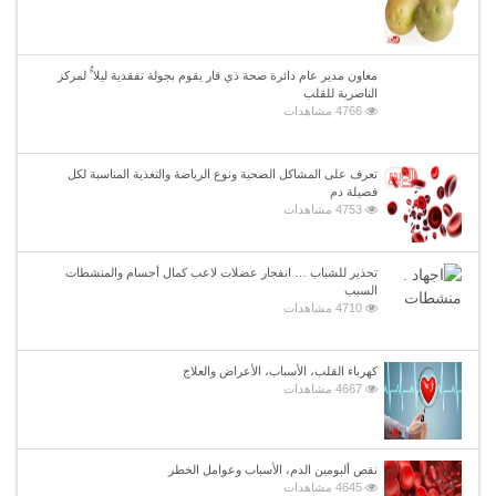
معاون مدير عام دائرة صحة ذي قار يقوم بجولة تفقدية ليلا ًُ لمركز
الناصرية للقلب
4766 مشاهدات
تعرف على المشاكل الصحية ونوع الرياضة والتغذية المناسبة لكل
فصيلة دم
4753 مشاهدات
تحذير للشباب … انفجار عضلات لاعب كمال أجسام والمنشطات
السبب
4710 مشاهدات
كهرباء القلب، الأسباب، الأعراض والعلاج
4667 مشاهدات
نقص ألبومين الدم، الأسباب وعوامل الخطر
4645 مشاهدات