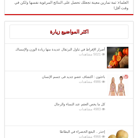
العلماء: ثمة تمارين معينة تجعلك تحصل على النتائج المرغوبة نفسها ولكن في
وقت أقل!
اكثر المواضيع زيارة
أضرار الإفراط في تناول البرتقال عديدة منها زيادة الوزن والإمساك
5021 مشاهدات
باحثون : اكتشاف عضو جديد فى جسم الإنسان
4986 مشاهدات
كل ما يخص العقم عند النساء والرجال
4983 مشاهدات
إحذر .. البقع الخضراء في البطاطا
4966 مشاهدات