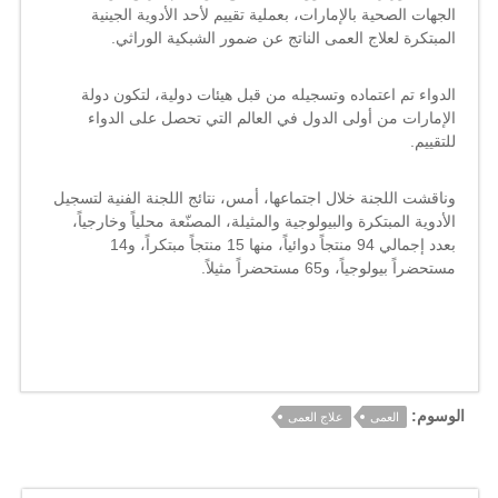
العمى
الجهات الصحية بالإمارات، بعملية تقييم لأحد الأدوية الجينية
مغلقة
المبتكرة لعلاج العمى الناتج عن ضمور الشبكية الوراثي.
الدواء تم اعتماده وتسجيله من قبل هيئات دولية، لتكون دولة
الإمارات من أولى الدول في العالم التي تحصل على الدواء
للتقييم.
وناقشت اللجنة خلال اجتماعها، أمس، نتائج اللجنة الفنية لتسجيل
الأدوية المبتكرة والبيولوجية والمثيلة، المصنّعة محلياً وخارجياً،
بعدد إجمالي 94 منتجاً دوائياً، منها 15 منتجاً مبتكراً، و14
مستحضراً بيولوجياً، و65 مستحضراً مثيلاً.
الوسوم:
العمى
علاج العمى