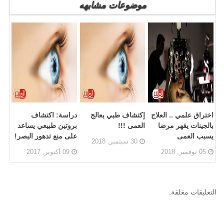
موضوعات مشابهه
اختراق علمي .. العلاج
إكتشاف طبي يعالج
دراسة: اكتشاف
بالجينات يقهر مرضا
العمى !!!
بروتين طبيعي يساعد
يسبب العمى
على منع تدهور البصر!
30 سبتمبر, 2018
05 نوفمبر, 2018
09 أكتوبر, 2017
التعليقات مغلقة.