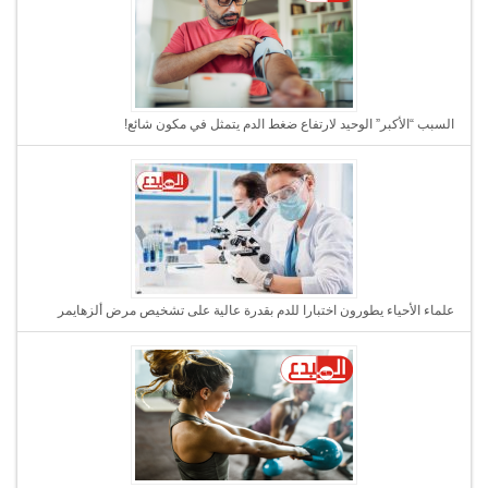
السبب “الأكبر” الوحيد لارتفاع ضغط الدم يتمثل في مكون شائع!
علماء الأحياء يطورون اختبارا للدم بقدرة عالية على تشخيص مرض ألزهايمر