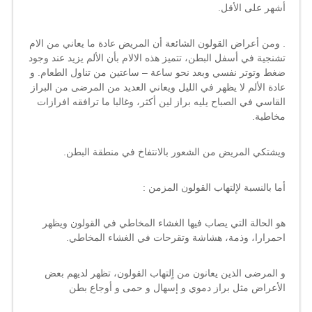
أشهر على الأقل.
. ومن أعراض القولون الشائعة أن المريض عادة ما يعاني من الام
تشنجية في أسفل البطن، تتميز هذه الالام بأن الألم يزيد عند وجود
ضغط وتوتر نفسي وبعد نحو ساعة – ساعتين من تناول الطعام. و
عادة الألم لا يظهر في الليل ويعاني العديد من المرضى من البراز
القاسي في الصباح يليه براز لين أكثر، وغالبا ما ترافقه افرازات
مخاطية.
ويشتكي المريض من الشعور بالانتفاخ في منطقة البطن.
أما بالنسبة لإلتهاب القولون المزمن :
هو الحالة التي يصاب فيها الغشاء المخاطي في القولون ويظهر
احمرارا، وذمة، هشاشة وتقرحات في الغشاء المخاطي.
و المرضى الذين يعانون من اٍلتهاب القولون، تظهر لديهم بعض
الأعراض مثل براز دموي و إسهال و حمى و أوجاع بطن