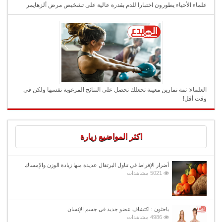
علماء الأحياء يطورون اختبارا للدم بقدرة عالية على تشخيص مرض ألزهايمر
العلماء: ثمة تمارين معينة تجعلك تحصل على النتائج المرغوبة نفسها ولكن في
وقت أقل!
اكثر المواضيع زيارة
أضرار الإفراط في تناول البرتقال عديدة منها زيادة الوزن والإمساك
5021 مشاهدات
باحثون : اكتشاف عضو جديد فى جسم الإنسان
4986 مشاهدات