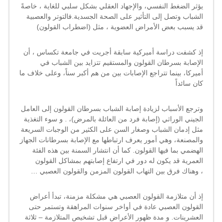
يؤثر الضغط النفسي، والإجهاد العقلي بشكل سلبي للغاية ، خاصةً
المزمن
والقولون
الشباب وتصل إلى التأثير على الصحة الجسدية.فالتوتر والعصبية
العصبي
قد يسبب بعض الأمراض العضوية ، مثل (اضطراب القولون)
؟
مغلقة
إذ كشفت دراسة أميركية سابقة أجريت في جامعة تكساس ، أن
الإصابة بسرطان القولون والمستقيم تتزايد بين الشباب في
أميركا، بينما تتراجع الإصابات بين من هم أكبر سناً، وعلى خلاف ما
كان سائداً
وترجع الأسباب لزيادة إصابة الشباب بسرطان القولون إلى العامل
الجيني الوراثي (إصابة فرد من العائلة بالمرض)، . و سوء التغذية
مثل إدمان الشباب وصغار السن على الكثير من الوجبات السريعة
والمصنعة، وهي أمور يعرف ارتباطها مع الإصابة بسرطانات الجهاز
الهضمي بما فيها القولون. كما أن انتشار السمنة بين هذه الفئة
العمرية قد يكون له دور في ارتفاع إصابتهم بمشاكل القولون
، وهناك فرق بين التهاب القولون المزمن والقولون العصبي …
إذ أن متلازمة القولون العصبي هي مشكلة مزمنة، تبدأ أعراض
القولون العصبي عادة في أواخر سنوات المراهقة وتستمر حتى
العشرينات. و مدة ظهور الأعراض قبل تشخيص المتلازمة – ثلاثة