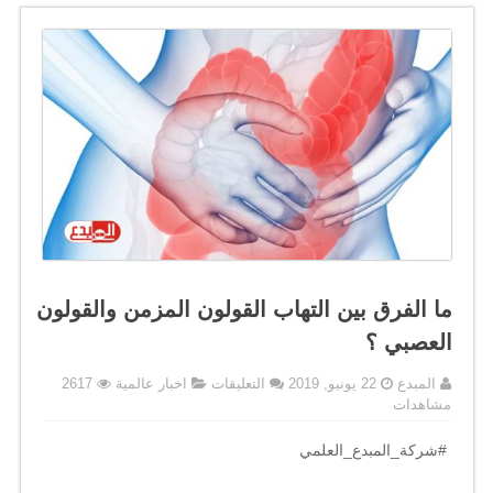
ما الفرق بين التهاب القولون المزمن والقولون
العصبي ؟
على
المبدع
22 يونيو, 2019
التعليقات
اخبار عالمية
2617
ما
مشاهدات
الفرق
بين
.
#شركة_المبدع_العلمي
التهاب
القولون