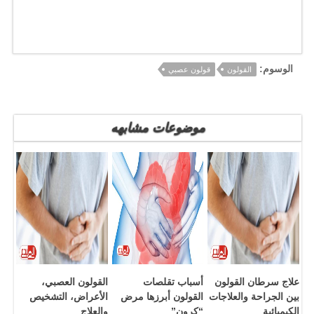
الوسوم:
القولون
قولون عصبي
موضوعات مشابهه
علاج سرطان القولون
أسباب تقلصات
القولون العصبي،
بين الجراحة والعلاجات
القولون أبرزها مرض
الأعراض، التشخيص
الكيميائية
“كرون”
والعلاج