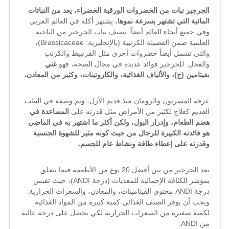
!!!
مغلقة
الجرجير نبات من الخضروات الورقية الخضراء، يعد من النباتات
المائية التي تشتهر بسرعة نموها
، يشتهر أكله في العالم العربي
وفي جميع أنحاء العالم أيضاً. يصنف نبات الجرجير من الناحية
العلمية ضمن الفصيلة الكرنبية (بالإنجليزية: Brassicaceae)،
والتي تشمل أيضاً خضروات أخرى مثل القرنبيط والكرنب
والفجل. للجرجير فوائد عديدة في مجال الصحة، فهو
غني
بفيتامين (ج)، والألياف الغذائية، والكاروتينات، وكثير من المعادن.
عرفه المصريون والرومان منذ قديم الأزل، وتم وصفه في الطب
القديم كعلاج لكثير من الأمراض مثل قدرته على
المساعدة في
هضم الطعام، وإدرار البول
،
ولكن أكثر ما اشتهر به في الماضي
هو فائدته الكبيرة للرجال من حيث كونه مثير للشهوة الجنسية
وقدرته على إعطاء طاقة ونشاط عام للجسم.
يعد الجرجير من بين أفضل 20 نوع من الأطعمة فيما يتعلق
بمؤشر الكثافة الإجمالية للمغذيات (درجة ANDI)، حيث تقيس
درجة ANDI محتوى الفيتامينات، والمعادن، والسعرات الحرارية.
ويجب أن يوفر الصنف الغذائي كمية كبيرة من المواد الغذائية
لكمية صغيرة من السعرات الحرارية لكي يحصل على درجة عالية
من ANDI.