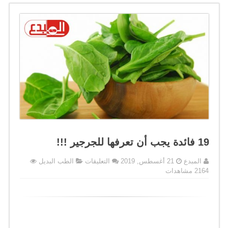
19 فائدة يجب أن تعرفها للجرجير !!!
على
المبدع
21 أغسطس, 2019
التعليقات
الطب البديل
19
2164 مشاهدات
فائدة
يجب
أن
تعرفها
للجرجير