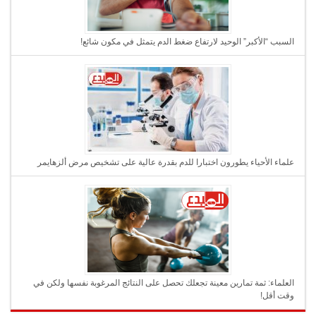
السبب “الأكبر” الوحيد لارتفاع ضغط الدم يتمثل في مكون شائع!
علماء الأحياء يطورون اختبارا للدم بقدرة عالية على تشخيص مرض ألزهايمر
العلماء: ثمة تمارين معينة تجعلك تحصل على النتائج المرغوبة نفسها ولكن في
وقت أقل!