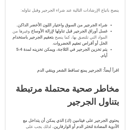
ينصح باتباع الإرشادات التالية عند شراء الجرجير وقبل تناوله:
شراء الجرجير من السوق واختيار اللون الأخضر الداكن.
غسل أوراق الجرجير قبل تناولها لإزالة الأوساخ
وغيرها من
المواد التي تلتصق بها، كما ينصح
بتعقيم الجرجير باستخدام
الخل أو أقراص تعقيم الخضروات
.
يتم تخزين الجرجير في الثلاجة، ويمكن تخزينه لمدة 4-5
أيام.
اقرأ أيضاً: الجرجير يمنع تساقط الشعر وينقي الدم
مخاطر صحية محتملة مرتبطة
بتناول الجرجير
يحتوي الجرجير على فيتامين (ك) الذي يمكن أن يتداخل مع
الأدوية المضادة لتخثر الدم أو الوارفارين
، لذلك يجب على