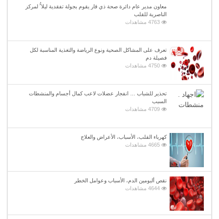
معاون مدير عام دائرة صحة ذي قار يقوم بجولة تفقدية ليلا ًُ لمركز
الناصرية للقلب
4763 مشاهدات
تعرف على المشاكل الصحية ونوع الرياضة والتغذية المناسبة لكل
فصيلة دم
4750 مشاهدات
تحذير للشباب … انفجار عضلات لاعب كمال أجسام والمنشطات
السبب
4709 مشاهدات
كهرباء القلب، الأسباب، الأعراض والعلاج
4665 مشاهدات
نقص ألبومين الدم، الأسباب وعوامل الخطر
4644 مشاهدات