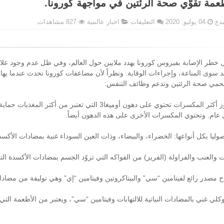
على
بدع
04 يوليو, 2020
التعليقات
اخبار عالمية
827 مشاهدات
5
أطعمة
تقوّي
صحة
ال خطر الإصابة بفيروس كورونا يهدد ملايين حول العالم، وفي ظل عدم وجود علا
الرئتين
د سوى المناعة، وإجراءات الوقاية. ونظراً لأن مضاعفات كورونا تحدث عندما يهاجم
في
تحمي صحة الرئتين وتدعم وظائف التنفس:
مواجهة
كورونا.
* الجوز أكثر المكسرات تحتوي على دهون أوميغا3 التي ت
مغلقة
عام. وتحتوي المكسرات الأخرى على هذه الدهون أيضاً.
صوليا بكل أنواعها: الخضراء، والبيضاء، وذات العين السوداء غنية بمضادات الأكس
ت والعنب والفراولة (الفريز) من الفواكه التي تزوّد الجسم بمضادات الأكسدة الت
اح مصدر رائع لفيتامين “سي” والبيتاكروتين وفيتامين “إي” وهي توليفة من مضادا
وكلي غني بالمضادات النباتية للالتهابات وفيتامين “سي”، ويعتبر من الأطعمة الت