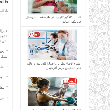
5 أطعمة تقوّي صحة الرئتين في مواجهة كورونا.
الم
السبب “الأكبر” الوحيد لارتفاع ضغط الدم يتمثل
في مكون شائع!
لا يز
لا توج
التي 
بشكل 
علماء الأحياء يطورون اختبارا للدم بقدرة عالية
* الفا
على تشخيص مرض ألزهايمر
* التو
* التف
* البر