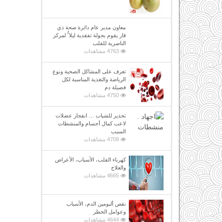
معاون مدير عام دائرة صحة ذي
قار يقوم بجولة تفقدية ليلا ًُ لمركز
الناصرية للقلب
4763 مشاهدات
تعرف على المشاكل الصحية ونوع
الرياضة والتغذية المناسبة لكل
فصيلة دم
4750 مشاهدات
تحذير للشباب … انفجار عضلات
لاعب كمال أجسام والمنشطات
السبب
4709 مشاهدات
كهرباء القلب، الأسباب، الأعراض
والعلاج
4665 مشاهدات
نقص ألبومين الدم، الأسباب
وعوامل الخطر
4644 مشاهدات