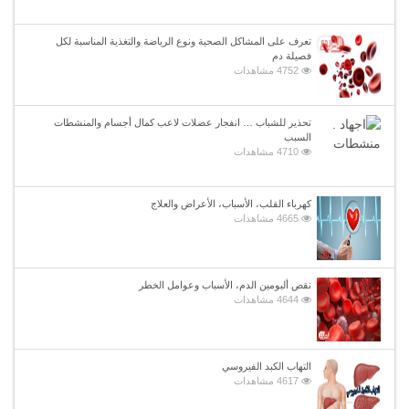
تعرف على المشاكل الصحية ونوع الرياضة والتغذية المناسبة لكل
فصيلة دم
4752 مشاهدات
تحذير للشباب … انفجار عضلات لاعب كمال أجسام والمنشطات
السبب
4710 مشاهدات
كهرباء القلب، الأسباب، الأعراض والعلاج
4665 مشاهدات
نقص ألبومين الدم، الأسباب وعوامل الخطر
4644 مشاهدات
التهاب الكبد الفيروسي
4617 مشاهدات