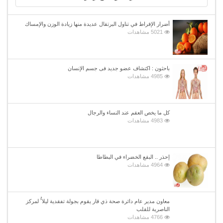
أضرار الإفراط في تناول البرتقال عديدة منها زيادة الوزن والإمساك
5021 مشاهدات
باحثون : اكتشاف عضو جديد فى جسم الإنسان
4985 مشاهدات
كل ما يخص العقم عند النساء والرجال
4983 مشاهدات
إحذر .. البقع الخضراء في البطاطا
4964 مشاهدات
معاون مدير عام دائرة صحة ذي قار يقوم بجولة تفقدية ليلا ًُ لمركز
الناصرية للقلب
4766 مشاهدات