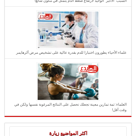
السبب “الأكبر” الوحيد لارتفاع ضغط الدم يتمثل في مكون شائع!
علماء الأحياء يطورون اختبارا للدم بقدرة عالية على تشخيص مرض ألزهايمر
العلماء: ثمة تمارين معينة تجعلك تحصل على النتائج المرغوبة نفسها ولكن في
وقت أقل!
اكثر المواضيع زيارة