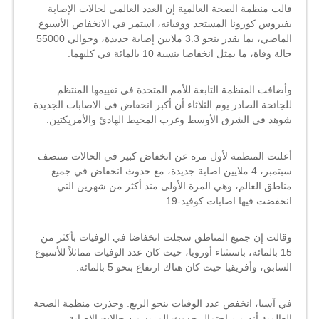
قالت منظمة الصحة العالمية إن العدد العالمي لحالات الإصابة
إصابات
ووفيات
بفيروس كورونا المستجد ووفياته، استمر في الانخفاض الأسبوع
كورونا
الماضي، بما يقدر بنحو 3.3 ملايين إصابة جديدة، وحوالي 55000
عالميا
حالة وفاة، ما يمثل انخفاضا بنسبة 10 بالمائة في كليهما.
مغلقة
وأضافت المنظمة التابعة للأمم المتحدة في تقييمها المنتظم
للجائحة الصادر يوم الثلاثاء أن أكبر انخفاض في الاصابات الجديدة
شوهد في الشرق الأوسط وغرب المحيط الهادئ والأمريكتين.
أعلنت المنظمة لأول مرة عن انخفاض كبير في الحالات منتصف
سبتمبر، 4 ملايين اصابة جديدة، مع حدوث انخفاض في جميع
مناطق
العالم
، وهي المرة الأولى منذ أكثر من شهرين التي
انخفضت فيها اصابات كوفيد-19.
وقالت إن جميع المناطق سجلت انخفاضا في الوفيات بأكثر من
15 بالمائة، باستثناء
أوروبا
، حيث كان عدد الوفيات مماثلاً للأسبوع
السابق، وأفريقيا حيث كان هناك ارتفاع بنحو 5 بالمائة.
في آسيا، انخفض عدد الوفيات بنحو الربع. وحذرت منظمة الصحة
العالمية أنه من احتمال حدوث المزيد من حالات الإصابة