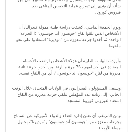
شأنه أن يؤدي إلى تسريع عملية التحصين المناعي ضد
فيروس
كورونا
.
ويوم الجمعة الماضي، كشفت دراسة طبية ممولة فيدراليا، أن
الأشخاص الذين تلقوا لقاح “
جونسون آند جونسون
” ذا الجرعة
الواحدة ثم أخذوا جرعة معززة من “
موديرنا
” استفادوا على نحو
ملحوظ.
وأوردت البيانات الطبية أن هؤلاء الأشخاص ارتفعت الأجسام
المضادة في أجسامهم بـ76 مرة مقارنة بمن أخذوا جرعة ثانية
معززة من لقاح “جونسون آند جونسون”، أي من اللقاح نفسه.
ويسعى المسؤولون الفيدراليون في الولايات المتحدة، خلال الوقت
الحالي، إلى زيادة عدد المؤهلين لتلقي جرعة معززة من اللقاح
المضاد لفيروس كورونا المستجد.
ومن المرتقب أن تعلن
إدارة الغذاء والدواء الأميركية
عن السماح
بجرعات معززة من “جونسون آند جونسون” و”موديرنا”، بحلول
مساء الأربعاء.