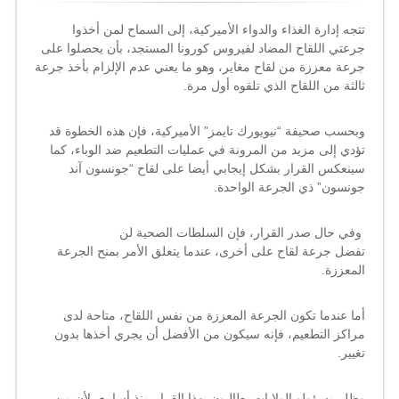
تستعد
للخطوة
تتجه إدارة الغذاء والدواء الأميركية، إلى السماح لمن أخذوا
“الكبيرة”
جرعتي اللقاح المضاد لفيروس كورونا المستجد، بأن يحصلوا على
مغلقة
جرعة معززة من لقاح مغاير، وهو ما يعني عدم الإلزام بأخذ جرعة
ثالثة من اللقاح الذي تلقوه أول مرة.
وبحسب صحيفة “نيويورك تايمز” الأميركية، فإن هذه الخطوة قد
تؤدي إلى مزيد من المرونة في عمليات
التطعيم
ضد
الوباء
، كما
سينعكس القرار بشكل إيجابي أيضا على لقاح “جونسون آند
جونسون” ذي الجرعة الواحدة.
وفي حال صدر القرار، فإن السلطات الصحية لن
تفضل
جرعة
لقاح على أخرى، عندما يتعلق الأمر بمنح
الجرعة
المعززة
.
أما عندما تكون الجرعة المعززة من نفس اللقاح، متاحة لدى
مراكز التطعيم، فإنه سيكون من الأفضل أن يجري أخذها بدون
تغيير.
وظل مسؤولو الولايات يطالبون بهذا القرار منذ أسابيع، لأن من