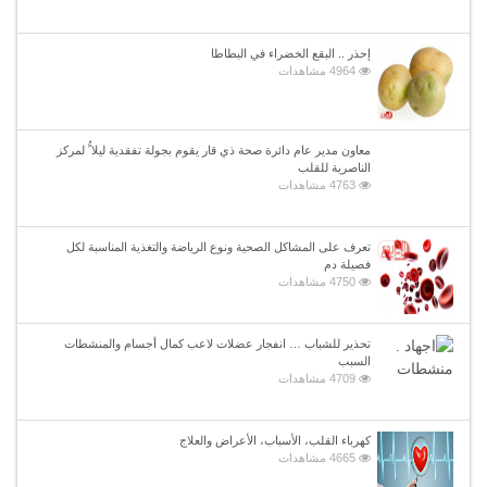
إحذر .. البقع الخضراء في البطاطا
4964 مشاهدات
معاون مدير عام دائرة صحة ذي قار يقوم بجولة تفقدية ليلا ًُ لمركز
الناصرية للقلب
4763 مشاهدات
تعرف على المشاكل الصحية ونوع الرياضة والتغذية المناسبة لكل
فصيلة دم
4750 مشاهدات
تحذير للشباب … انفجار عضلات لاعب كمال أجسام والمنشطات
السبب
4709 مشاهدات
كهرباء القلب، الأسباب، الأعراض والعلاج
4665 مشاهدات