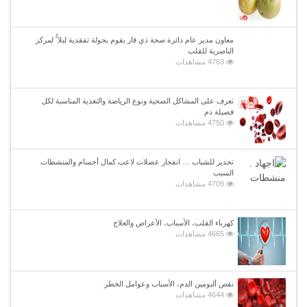
معاون مدير عام دائرة صحة ذي قار يقوم بجولة تفقدية ليلا ًُ لمركز
الناصرية للقلب
4763 مشاهدات
تعرف على المشاكل الصحية ونوع الرياضة والتغذية المناسبة لكل
فصيلة دم
4750 مشاهدات
تحذير للشباب … انفجار عضلات لاعب كمال أجسام والمنشطات
السبب
4709 مشاهدات
كهرباء القلب، الأسباب، الأعراض والعلاج
4665 مشاهدات
نقص ألبومين الدم، الأسباب وعوامل الخطر
4644 مشاهدات