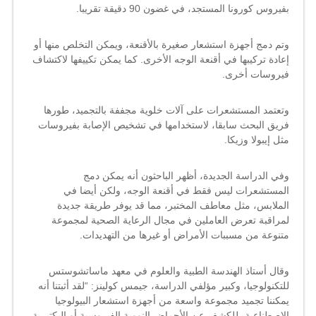
مغلقة
بفيروس كورونا المستجد، في غضون 90 دقيقة تقريبا.
وتم دمج
أجهزة استشعار
صغيرة بالأقنعة، ويمكن التخلص منها أو
إعادة تركيبها في
أقنعة الوجه
الأخرى. كما يمكن تكييفها لاكتشاف
فيروسات أخرى.
وتعتمد المستشعرات على آلات خلوية مجففة بالتجميد، طورها
فريق البحث سابقا، لاستخدامها في تشخيص الإصابة ب
فيروسات
مثل إيبولا وزيكا.
وفي الدراسة الجديدة، أظهر الباحثون أنه يمكن دمج
المستشعرات ليس فقط في أقنعة الوجه، ولكن أيضا في
الملابس، مثل معاطف المختبر، مما قد يوفر طريقة جديدة
لمراقبة تعرض العاملين في مجال الرعاية الصحية لمجموعة
متنوعة من مسببات الأمراض أو غيرها من التهديدات.
وقال أستاذ الهندسة الطبية والعلوم في معهد ماساتشوستس
للتكنولوجيا، وكبير مؤلفي الدراسة، جيمس كولينز: “لقد أثبتنا أنه
يمكننا تجميد مجموعة واسعة من أجهزة استشعار البيولوجيا
الاصطناعية، للكشف عن الأحماض النووية الفيروسية أو البكتيرية،