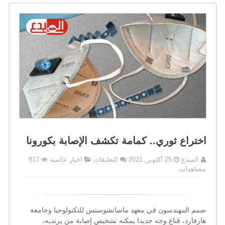
اختراع ثوري.. كمامة تكشف الإصابة بكورونا
على
المبدع
25 أكتوبر, 2021
التعليقات
اخبار عالمية
817
اختراع
مشاهدات
ثوري..
كمامة
تكشف
الإصابة
صمم المهندسون في معهد ماساتشوستس للتكنولوجيا وجامعة
بكورونا
هارفارد، قناع وجه جديدا يمكنه تشخيص إصابة من يرتديه،