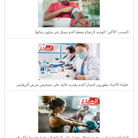
السبب “الأكبر” الوحيد لارتفاع ضغط الدم يتمثل في مكون شائع!
علماء الأحياء يطورون اختبارا للدم بقدرة عالية على تشخيص مرض ألزهايمر
العلماء: ثمة تمارين معينة تجعلك تحصل على النتائج المرغوبة نفسها ولكن في