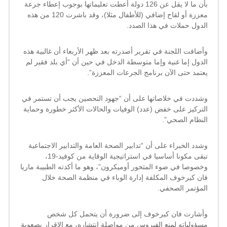
بأن ما لا يقل عن 126 دولة أعطت تعليماتها بوجوب إعطاء جرعة
معززة أو لقاح إضافي (للأطفال مثلا)، وقد باشرت 120 من هذه
الدول حملات في هذا الصدد.
وأضافت اللجنة في تقرير أصدرته بعد ظهر الأربعاء أن غالبية هذه
الدول إما غنية وإما متوسطة الدخل في حين أن “أي بلد فقير لم
يعتمد حتى الآن برنامج الجرعات المعززة”.
وشددت في خلاصاتها على أن “جهود التحصين يجب أن تستمر في
التركيز على خفض (عدد) الوفيات والحالات الأكثر خطورة وحماية
النظام الصحي”.
وشدد الخبراء على أن “تدابير الصحة العامة والتدابير الاجتماعية
تبقى مكونا أساسيا في استراتيجية الوقاية من كوفيد-19،
وخصوصا في ضوء المتحور أوميكرون”، وهو ما أكدته الطبيبة ماريا
فان كيرخوف المكلفة إدارة الوباء في منظمة الصحة خلال
المؤتمر الصحفي.
وأشارت فان كيرخوف إلى ضرورة أن يتحمل كل شخص
مسؤولياته لمنع الفيروس من مواصلة انتشاره، مع الإقرار بصعوبة