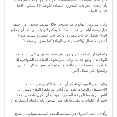
حذر مدير منظمة الصحة العالمية، الأربعاء، من وهم شائع مفاده
“الوهم
بأن إعطاء الجرعات المعززة المضادة لكوفيد-19 سيكون كافيا
الشائع”
لتجاوز الوباء.
مغلقة
وقال
تيدروس أدهانوم غبرييسوس
خلال مؤتمر صحفي في جنيف
قبل بضعة أيام من
عيد الميلاد
: “لا يمكن لأي بلد، أي بلد، أن يتجاوز
الوباء بفضل جرعات معززة، والجرعات المعززة ليست ضوءا
أخضر للاحتفال (بالانتصار على الوباء) كما سبق أن توقعنا”.
واضاف أن “برامج تعزيز من دون تمييز قد تؤدي الى إطالة أمد
الوباء بدل وضع حد له، وذلك عبر تحويل اللقاحات المتوافرة إلى
بلدان ذات نسبة تلقيح عالية، ما يمنح الفيروس إمكان التفشي
والتحول في شكل أكبر”.
وتابع: “من المهم أن نتذكر أن الغالبية الكبرى من حالات
الاستشفاء والوفيات تعود إلى أناس لم يتلقوا اللقاح وليس إلى
أناس لم يتلقوا الجرعة المعززة، ويجب أن نكون واضحين جدا
لجهة أن اللقاحات تبقى فاعلة ضد المتحور دلتا وكذلك أوميكرون”.
وأفادت لجنة الخبراء في
منظمة الصحة
المعنية بسياسة التلقيح