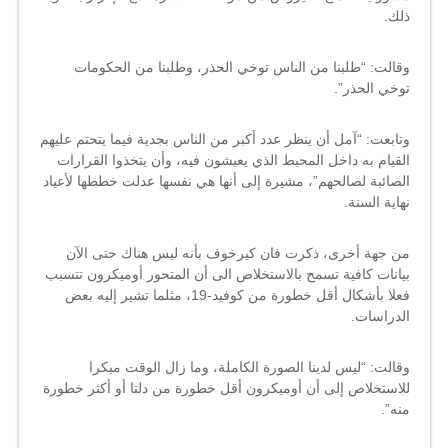
ذلك.
وقالت: “طلبنا من الناس توخي الحذر، وطلبنا من الحكومات
توخي الحذر”.
وتابعت: “آمل أن ينظر عدد أكبر من الناس بجدية فيما يتحتم عليهم
القيام به داخل المحيط الذي يعيشون فيه، وأن يتخذوا القرارات
الصائبة لصالحهم”، مشيرة إلى أنها هي نفسها عدلت خططها لأعياد
نهاية السنة.
من جهة أخرى، ذكرت فان كيرخوف بأنه ليس هناك حتى الآن
بيانات كافية تسمح بالاستخلاص الى أن المتحور أوميكرون تتسبب
فعلا بأشكال أقل خطورة من كوفيد-19، مثلما تشير إليه بعض
الدراسات.
وقالت: “ليس لدينا الصورة الكاملة، وما زال الوقت مبكرا
للاستخلاص إلى أن
أوميكرون
أقل خطورة من
دلتا
أو أكثر خطورة
منه”.