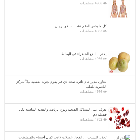
4986 مشاهدات
كل ما يخص العقم عند النساء والرجال
4983 مشاهدات
إحذر .. البقع الخضراء في البطاطا
4966 مشاهدات
معاون مدير عام دائرة صحة ذي قار يقوم بجولة تفقدية ليلا ًُ لمركز
الناصرية للقلب
4766 مشاهدات
تعرف على المشاكل الصحية ونوع الرياضة والتغذية المناسبة لكل
فصيلة دم
4752 مشاهدات
تحذير للشباب … انفجار عضلات لاعب كمال أجسام والمنشطات