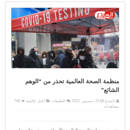
منظمة الصحة العالمية تحذر من “الوهم
الشائع”
على
المبدع
23 ديسمبر, 2021
التعليقات
اخبار عالمية
748
منظمة
مشاهدات
الصحة
العالمية
تحذر
من