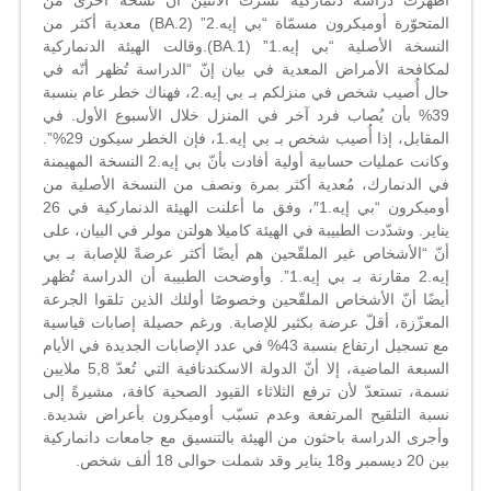
أظهرت دراسة دنماركية نُشرت الاثنين أنّ نسخة أخرى من
أكثر
المتحوّرة أوميكرون مسمّاة “بي إيه.2” (BA.2) معدية أكثر من
من
النسخة الأصلية “بي إيه.1” (BA.1).وقالت الهيئة الدنماركية
الأصلية
لمكافحة الأمراض المعدية في بيان إنّ “الدراسة تُظهر أنّه في
مغلقة
حال أُصيب شخص في منزلكم بـ بي إيه.2، فهناك خطر عام بنسبة
39% بأن يُصاب فرد آخر في المنزل خلال الأسبوع الأول. في
المقابل، إذا أُصيب شخص بـ بي إيه.1، فإن الخطر سيكون 29%”.
وكانت عمليات حسابية أولية أفادت بأنّ بي إيه.2 النسخة المهيمنة
في الدنمارك، مُعدية أكثر بمرة ونصف من النسخة الأصلية من
أوميكرون “بي إيه.1″، وفق ما أعلنت الهيئة الدنماركية في 26
يناير. وشدّدت الطبيبة في الهيئة كاميلا هولتن مولر في البيان، على
أنّ “الأشخاص غير الملقّحين هم أيضًا أكثر عرضةً للإصابة بـ بي
إيه.2 مقارنة بـ بي إيه.1”. وأوضحت الطبيبة أن الدراسة تُظهر
أيضًا أنّ الأشخاص الملقّحين وخصوصًا أولئك الذين تلقوا الجرعة
المعزّزة، أقلّ عرضة بكثير للإصابة. ورغم حصيلة إصابات قياسية
مع تسجيل ارتفاع بنسبة 43% في عدد الإصابات الجديدة في الأيام
السبعة الماضية، إلا أنّ الدولة الاسكندنافية التي تُعدّ 5,8 ملايين
نسمة، تستعدّ لأن ترفع الثلاثاء القيود الصحية كافة، مشيرةً إلى
نسبة التلقيح المرتفعة وعدم تسبّب أوميكرون بأعراض شديدة.
وأجرى الدراسة باحثون من الهيئة بالتنسيق مع جامعات دانماركية
بين 20 ديسمبر و18 يناير وقد شملت حوالى 18 ألف شخص.