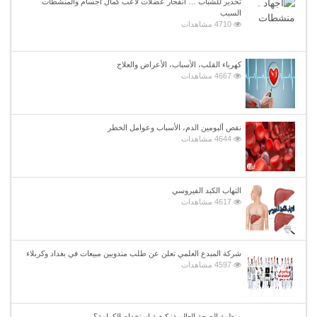
تحذير للشباب … انفجار عضلات لاعب كمال أجسام والمنشطات
السبب
4710 مشاهدات
كهرباء القلب، الأسباب، الأعراض والعلاج
4667 مشاهدات
نقص ألبومين الدم، الأسباب وعوامل الخطر
4644 مشاهدات
التهاب الكبد الفيروسي
4617 مشاهدات
شركة المبدع العلمي تعلن عن طلب مندوبين مبيعات في بغداد وكربلاء
4597 مشاهدات
منظمة الصحة العالمية: كيفية استخدام الكمامة؟