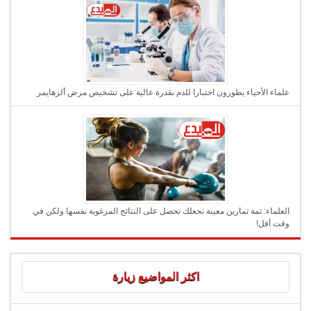
علماء الأحياء يطورون اختبارا للدم بقدرة عالية على تشخيص مرض ألزهايمر
العلماء: ثمة تمارين معينة تجعلك تحصل على النتائج المرغوبة نفسها ولكن في
وقت أقل!
اكثر المواضيع زيارة