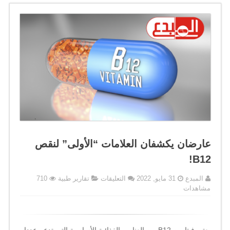
عارضان يكشفان العلامات “الأولى” لنقص
B12!
على
المبدع
31 مايو, 2022
التعليقات
تقارير طبية
710
عارضان
مشاهدات
يكشفان
العلامات
“الأولى”
لنقص