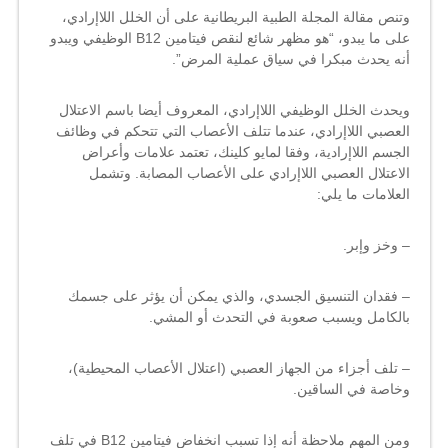
وتنص مقالة المجلة الطبية البريطانية على أن الخلل اللاإرادي،
على ما يبدو، “هو مظهر شائع لنقص فيتامين B12 الوظيفي ويبدو
أنه يحدث مبكرا في سياق عملية المرض”.
ويحدث الخلل الوظيفي اللاإرادي، المعروف أيضا باسم الاعتلال
العصبي اللاإرادي، عندما تتلف الأعصاب التي تتحكم في وظائف
الجسم اللاإرادية، وفقا لمايو كلينك، تعتمد علامات وأعراض
الاعتلال العصبي اللاإرادي على الأعصاب المصابة. وتشمل
العلامات ما يلي:
– وخز وإبر.
– فقدان التنسيق الجسدي، والذي يمكن أن يؤثر على جسمك
بالكامل ويسبب صعوبة في التحدث أو المشي.
– تلف أجزاء من الجهاز العصبي (اعتلال الأعصاب المحيطية)،
وخاصة في الساقين.
ومن المهم ملاحظة أنه إذا تسبب انخفاض فيتامين B12 في تلف