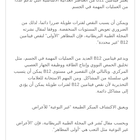
يعتبر فيتامين B12 من العناصر الغذائية الأساسية التي تدعم عددا
B12!
من العمليات المهمة في الجسم.
مغلقة
ويمكن أن يسبب النقص لفترات طويلة ضررا دائما، لذلك من
الضروري تعويض المستويات المنخفضة. ووفقا لمقال نشرته
المجلة الطبية البريطانية، فإن المظاهر “الأولى” لنقص فيتامين
B12 “غير محددة”.
ويدعم فيتامين B12 العديد من العمليات المهمة في الجسم، مثل
تخليق الحمض النووي وإنتاج الطاقة ووظيفة الجهاز العصبي
المركزي. وبالتالي فإن التقصير في مستوى B12 يمكن أن يتسبب
في سلسلة من المشاكل. ومن المهم الاستجابة للعلامات
التحذيرية لأن نقص فيتامين B12 لفترات طويلة يمكن أن يؤدي
إلى مشاكل دائمة.
ويعيق الاكتشاف المبكر الطبيعة “غير النوعية” للأعراض.
وبحسب مقال نُشر في المجلة الطبية البريطانية، فإن “الأعراض
غير النوعية مثل التعب هي “أولى المظاهر”.