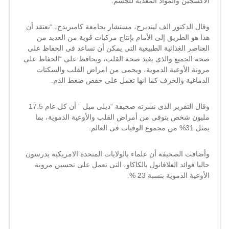
الأكسجين والمواد المغذية للجسم.
وقال الدكتور الف ليندبرج، مستشار بجامعة كامبريدج، “نعتقد أن
هذا هو الطريق إلى الأمام بإنتاج مركبات قوية من العديد من
العناصر الغذائية الطبيعية التى يمكن أن تساعد فى الحفاظ على
صحة الجميع والذى يفيد صحة القلب، ويحافظ على “الحفاظ على
مرونة الأوعية الدموية، ويحمى من امراض القلب والسكتات
الدماغية والخرف كما انها تعمل على خفض ضغط الدم.
وقال التقرير الذى نشرته صحيفة “ديلى ميل ” أن كل عام 17.5
مليون شخص يتوفى من أمراض القلب والأوعية الدموية، بما
يمثل 31% من مجموع الوفيات فى العالم.
وأضافت الصحيفة أن علماء بالولايات المتحدة الامريكية يدرسون
حاليا فوائد الفلافانول بالكاكاو، التى تعمل على تحسين مرونة
الأوعية الدموية بنسبة 23 %.