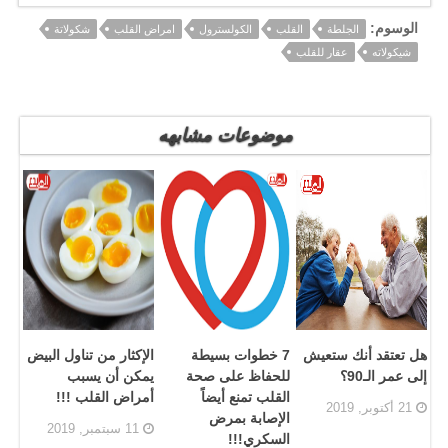
الوسوم:
الجلطة
القلب
الكولسترول
امراض القلب
شكولاتة
شيكولاته
عقار للقلب
موضوعات مشابهه
هل تعتقد أنك ستعيش
7 خطوات بسيطة
الإكثار من تناول البيض
إلى عمر الـ90؟
للحفاظ على صحة
يمكن أن يسبب
القلب تمنع أيضاً
أمراض القلب !!!
21 أكتوبر, 2019
الإصابة بمرض
11 سبتمبر, 2019
السكري!!!