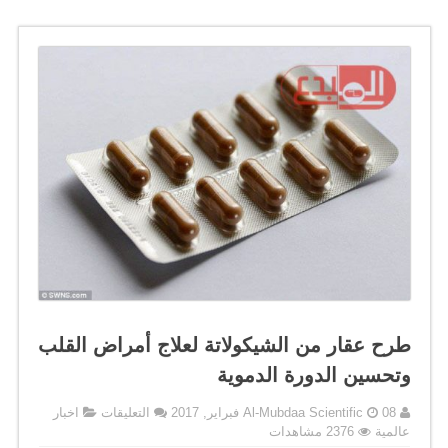
طرح عقار من الشيكولاتة لعلاج أمراض القلب
وتحسين الدورة الدموية
على
08 فبراير, 2017
Al-Mubdaa Scientific
التعليقات
اخبار
طرح
عالمية
2376 مشاهدات