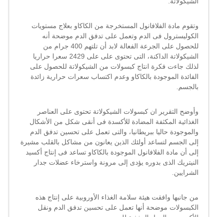
الشيكولاتة
.
وتقوم مادة الفلافانول المستخرجة من الكاكاو بعلاج مستويات
الكوليسترول فى الدم وتعمل على تدفق الدم موضحة أنه
للحصول على الجرعة الفعالة لابد أن تلتهم 400 جرام من
الشيكولاتة الداكنة، التى تحتوى على على 2429 سعرا حراريا
لذلك جاءت فكرة انتاج كبسولات من الشيكولاتة للحصول على
الفائدة الموجودة بالكاكاو وعدم اكتساب سعرات حرارية زائدة
بالجسم.
وأوضح التقرير ان كبسولات الشيكولاتة تحتوى على العناصر
الغذائية المكثفة المضادة للأكسدة فى أنقى شكل من الأشكال
والموجودة حاليا ببريطانيا، والتى تعمل على تحسين تدفق الدم
إلى الجسم لتساعد أولئك الذين يعانون من مشاكل بالقلب مشيرة
إلى أن مادة الفلافانول الموجودة بالكاكاو تساعد فى إنتاج أكسيد
النيتريك الذى بدوره يؤدى إلى مرونة واسترخاء عضلات جدار
الشرايين.
من جانبها وافقت هيئة سلامة الغذاء الأوروبية على إنتاج هذه
الكبسولات موضحة أنها تعمل على تحسين تدفق الدم ونقل