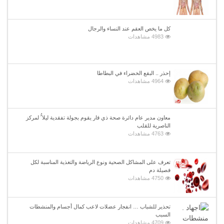
كل ما يخص العقم عند النساء والرجال
4983 مشاهدات
إحذر .. البقع الخضراء في البطاطا
4964 مشاهدات
معاون مدير عام دائرة صحة ذي قار يقوم بجولة تفقدية ليلا ًُ لمركز
الناصرية للقلب
4763 مشاهدات
تعرف على المشاكل الصحية ونوع الرياضة والتغذية المناسبة لكل
فصيلة دم
4750 مشاهدات
تحذير للشباب … انفجار عضلات لاعب كمال أجسام والمنشطات
السبب
4709 مشاهدات