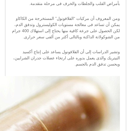
بأمراض القلب والجلطات والخرف فى مرحلة متقدمة.
ومن المعروف أن مركبات “الفلافونول” المستخرجة من الكاكاو
يمكن أن تساعد فى معالجة مستويات الكوليسترول وتدفق الدم،
لكن الحصول على جرعة كافية منها يحتاج إلى استهلاك 400 جرام
من الشوكولاتة الداكنة وبالتالى أكثر من ألفى سعر حرارى.
وتشير الدراسات إلى أن الفلافونول يساعد على إنتاج أكسيد
النيتريك والذى يعمل بدوره على ارتخاء عضلات جدران الشرايين،
ويحسن تدفق الدم بالجسم.