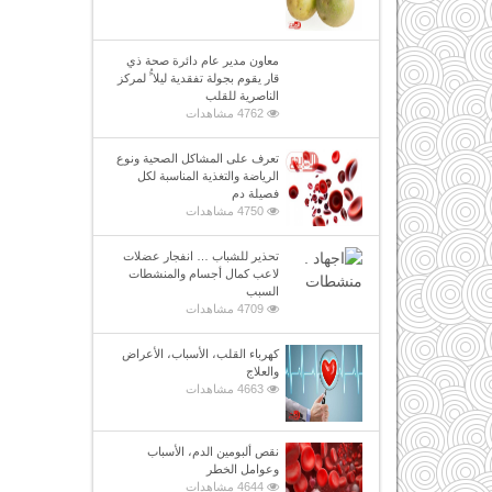
معاون مدير عام دائرة صحة ذي
قار يقوم بجولة تفقدية ليلا ًُ لمركز
الناصرية للقلب
4762 مشاهدات
تعرف على المشاكل الصحية ونوع
الرياضة والتغذية المناسبة لكل
فصيلة دم
4750 مشاهدات
تحذير للشباب … انفجار عضلات
لاعب كمال أجسام والمنشطات
السبب
4709 مشاهدات
كهرباء القلب، الأسباب، الأعراض
والعلاج
4663 مشاهدات
نقص ألبومين الدم، الأسباب
وعوامل الخطر
4644 مشاهدات