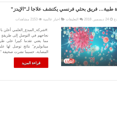
 طبية… فريق بحثي فرنسي يكتشف علاجا لـ”الإيدز”
على
دع
24 ديسمبر, 2018
التعليقات
اخبار عالمية
2153 مشاهدات
طفرة
طبية…
.#شركة_المبدع_العلمي أعلن باح
فريق
نجاحهم في التوصلِ إلى طريقةٍ لت
بحثي
مما يعني تقدما كبيرا على طر
فرنسي
ميتابوليزم" نتائج توصل لها ع
يكتشف
المصابة، حسبما نشرت صحيفة "ديل
علاجا
لـ”الإيدز”
قراءة المزيد
مغلقة