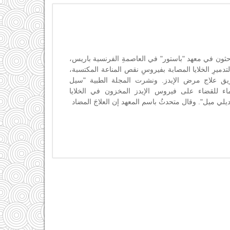
ثون في معهد "باستور" في العاصمةِ الفرنسية باريس،
دميرِ الخلايا المصابة بفيروسِ نقص المناعة المكتسبة،
يق علاج مرض الإيدز. ونشرت المجلة الطبية "سيل
لماء للقضاء على فيروس الإيدز المخزون في الخلايا
ي ميل". وقال متحدثُ باسم المعهد إن العلاجَ المضاد