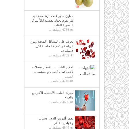
معاون مدير عام دائرة صحة ذي
قار يقوم بجولة تفقدية ليلا ًُ لمركز
الناصرية للقلب
4766 مشاهدات
تعرف على المشاكل الصحية ونوع
الرياضة والتغذية المناسبة لكل
فصيلة دم
4752 مشاهدات
تحذير للشباب … انفجار عضلات
لاعب كمال أجسام والمنشطات
السبب
4710 مشاهدات
كهرباء القلب، الأسباب، الأعراض
والعلاج
4665 مشاهدات
نقص ألبومين الدم، الأسباب
وعوامل الخطر
4644 مشاهدات