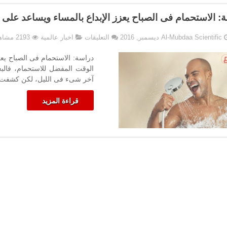
: الاستحمام فى الصباح يعزز الإبداع بالمساء ويساعد على ا
على
Al-Mubdaa Scientific
التعليقات
اخبار عالمية
2193 مشاهدات
دراسة:
الاستحمام
دراسة: الاستحمام فى الصباح يعز
فى
الوقت المفضل للاستحمام، فالب
الصباح
آخر شىء فى الليل، لكن كشفت د
يعزز
الإبداع
قراءة المزيد
بالمساء
ويساعد
على
النوم
مغلقة