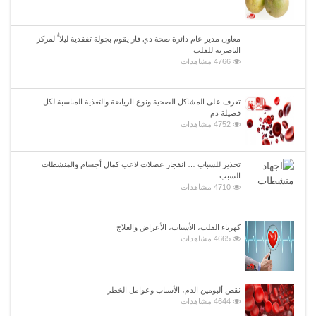
معاون مدير عام دائرة صحة ذي قار يقوم بجولة تفقدية ليلا ًُ لمركز
الناصرية للقلب
4766 مشاهدات
تعرف على المشاكل الصحية ونوع الرياضة والتغذية المناسبة لكل
فصيلة دم
4752 مشاهدات
تحذير للشباب … انفجار عضلات لاعب كمال أجسام والمنشطات
السبب
4710 مشاهدات
كهرباء القلب، الأسباب، الأعراض والعلاج
4665 مشاهدات
نقص ألبومين الدم، الأسباب وعوامل الخطر
4644 مشاهدات