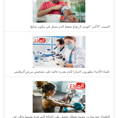
السبب “الأكبر” الوحيد لارتفاع ضغط الدم يتمثل في مكون شائع!
علماء الأحياء يطورون اختبارا للدم بقدرة عالية على تشخيص مرض ألزهايمر
العلماء: ثمة تمارين معينة تجعلك تحصل على النتائج المرغوبة نفسها ولكن في