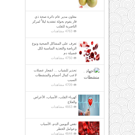
معاون مدير عام دائرة صحة ذي
قار يقوم بجولة تفقدية ليلا ًُ لمركز
الناصرية للقلب
4763 مشاهدات
تعرف على المشاكل الصحية ونوع
الرياضة والتغذية المناسبة لكل
فصيلة دم
4750 مشاهدات
تحذير للشباب … انفجار عضلات
لاعب كمال أجسام والمنشطات
السبب
4709 مشاهدات
كهرباء القلب، الأسباب، الأعراض
والعلاج
4663 مشاهدات
نقص ألبومين الدم، الأسباب
وعوامل الخطر
4644 مشاهدات