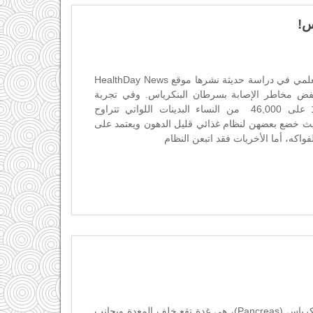
س!
.ترجمة وتحرير: شركة المبدع العلمي في دراسة حديثة نشرها موقع HealthDay News
خفض مخاطر الإصابة بسرطان البنكرياس. وفي تجربة
أجراها الباحثون منذ عام 1998 على 46,000 من النساء البدينات اللواتي تتراوح
ن 50 إلى 79 عام، حيث خضع بعضهن لنظام غذائي قليل الدهون ويعتمد على
لفواكه، أما الأخريات فقد اتبعن النظام
.تحرير: شركة المبدع العلمي لبنكرياس (Pancreas)، هي غدة تقع خلف المعدة وبجانب