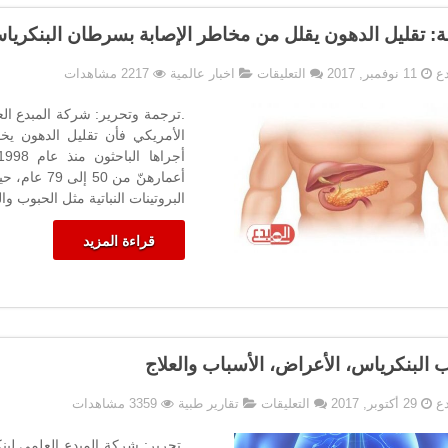
: تقليل الدهون يقلل من مخاطر الإصابة بسرطان البنكريا
على
دع
11 نوفمبر, 2017
التعليقات
اخبار عالمية
2217 مشاهدات
دراسة:
تقليل
الدهون
الأمريكي فأن تقليل الدهون ي
يقلل
من
أعمارهنّ م
مخاطر
البروتينات النباتية مثل الحبوب وا
الإصابة
بسرطان
قراءة المزيد
البنكرياس!
مغلقة
ب البنكرياس، الأعراض، الأسباب والعلاج
على
دع
29 أكتوبر, 2017
التعليقات
تقارير طبية
3359 مشاهدات
التهاب
البنكرياس،