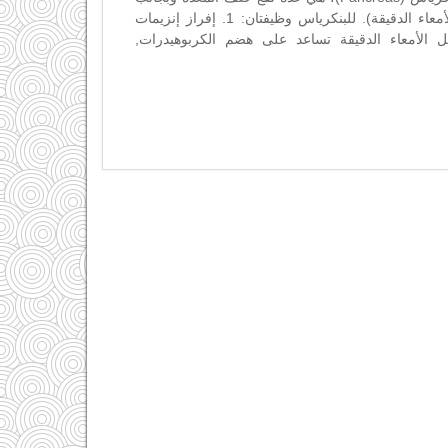
الاثني عشر (الجزء الأول من الأمعاء الدقيقة). للبنكرياس وظيفتان: 1. إفراز إنزيمات
ل الأمعاء الدقيقة تساعد على هضم الكربوهيدرات,