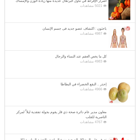
أضرار الإفراط في تناول البرتقال عديدة منها زيادة الوزن والإمساك
5021 مشاهدات
باحثون : اكتشاف عضو جديد فى جسم الإنسان
4987 مشاهدات
كل ما يخص العقم عند النساء والرجال
4983 مشاهدات
إحذر .. البقع الخضراء في البطاطا
4966 مشاهدات
معاون مدير عام دائرة صحة ذي قار يقوم بجولة تفقدية ليلا ًُ لمركز
الناصرية للقلب
4767 مشاهدات
تعرف على المشاكل الصحية ونوع الرياضة والتغذية المناسبة لكل