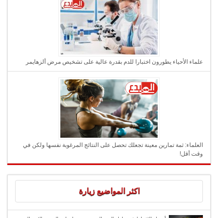
علماء الأحياء يطورون اختبارا للدم بقدرة عالية على تشخيص مرض ألزهايمر
العلماء: ثمة تمارين معينة تجعلك تحصل على النتائج المرغوبة نفسها ولكن في
وقت أقل!
اكثر المواضيع زيارة