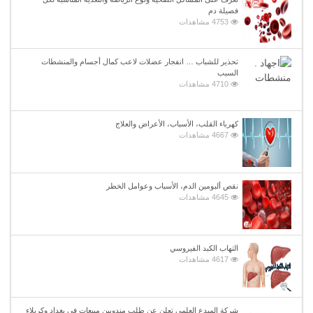
فصيلة دم
4753 مشاهدات
تحذير للشباب … انفجار عضلات لاعب كمال أجسام والمنشطات
السبب
4710 مشاهدات
كهرباء القلب، الأسباب، الأعراض والعلاج
4667 مشاهدات
نقص ألبومين الدم، الأسباب وعوامل الخطر
4645 مشاهدات
التهاب الكبد الفيروسي
4617 مشاهدات
شركة المبدع العلمي تعلن عن طلب مندوبين مبيعات في بغداد وكربلاء