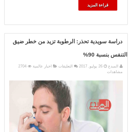
قراءة المزيد
دراسة سويدية تحذر: الرطوبة تزيد من خطر ضيق
التنفس بنسبة 90%
على
المبدع
26 يوليو, 2017
التعليقات
اخبار عالمية
2704
دراسة
مشاهدات
سويدية
تحذر:
الرطوبة
تزيد
من
خطر
ضيق
التنفس
بنسبة
90%