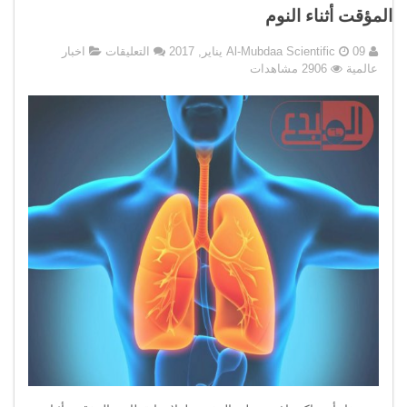
المؤقت أثناء النوم
على
09 يناير, 2017
Al-Mubdaa Scientific
التعليقات
اخبار
مفاجأة..
عالمية
2906 مشاهدات
اكتشاف
منظم
التنفس
لعلاج
انقطاعه
المؤقت
أثناء
النوم
مغلقة