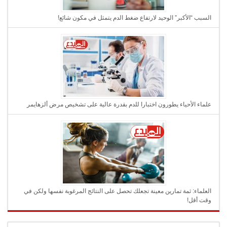
السبب “الأكبر” الوحيد لارتفاع ضغط الدم يتمثل في مكون شائع!
علماء الأحياء يطورون اختبارا للدم بقدرة عالية على تشخيص مرض ألزهايمر
العلماء: ثمة تمارين معينة تجعلك تحصل على النتائج المرغوبة نفسها ولكن في
وقت أقل!