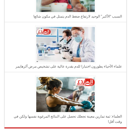
السبب “الأكبر” الوحيد لارتفاع ضغط الدم يتمثل في مكون شائع!
علماء الأحياء يطورون اختبارا للدم بقدرة عالية على تشخيص مرض ألزهايمر
العلماء: ثمة تمارين معينة تجعلك تحصل على النتائج المرغوبة نفسها ولكن في
وقت أقل!