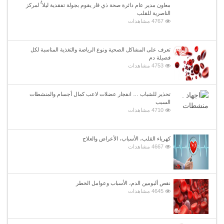
معاون مدير عام دائرة صحة ذي قار يقوم بجولة تفقدية ليلا ًُ لمركز
الناصرية للقلب
4767 مشاهدات
تعرف على المشاكل الصحية ونوع الرياضة والتغذية المناسبة لكل
فصيلة دم
4753 مشاهدات
تحذير للشباب … انفجار عضلات لاعب كمال أجسام والمنشطات
السبب
4710 مشاهدات
كهرباء القلب، الأسباب، الأعراض والعلاج
4667 مشاهدات
نقص ألبومين الدم، الأسباب وعوامل الخطر
4645 مشاهدات