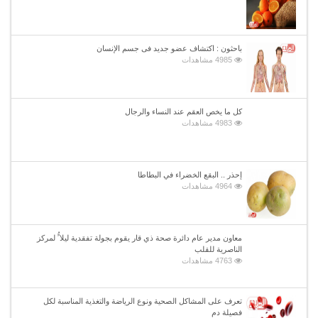
باحثون : اكتشاف عضو جديد فى جسم الإنسان
4985 مشاهدات
كل ما يخص العقم عند النساء والرجال
4983 مشاهدات
إحذر .. البقع الخضراء في البطاطا
4964 مشاهدات
معاون مدير عام دائرة صحة ذي قار يقوم بجولة تفقدية ليلا ًُ لمركز
الناصرية للقلب
4763 مشاهدات
تعرف على المشاكل الصحية ونوع الرياضة والتغذية المناسبة لكل
فصيلة دم