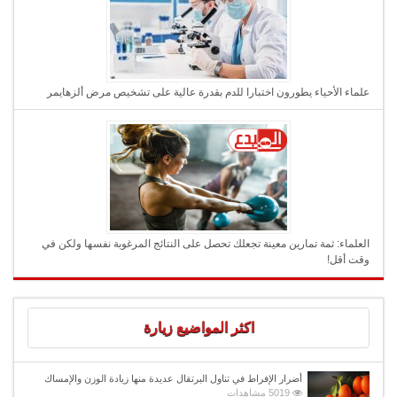
علماء الأحياء يطورون اختبارا للدم بقدرة عالية على تشخيص مرض ألزهايمر
العلماء: ثمة تمارين معينة تجعلك تحصل على النتائج المرغوبة نفسها ولكن في
وقت أقل!
اكثر المواضيع زيارة
أضرار الإفراط في تناول البرتقال عديدة منها زيادة الوزن والإمساك
5019 مشاهدات