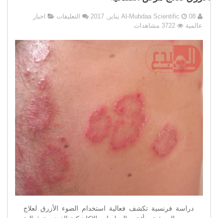
على
08 يناير, 2017
Al-Mubdaa Scientific
التعليقات
اخبار
دراسة
عالمية
3722 مشاهدات
فرنسية
تكشف
فعالية
استخدام
الضوء
الأزرق
لعلاج
مرض
الصدفية
مغلقة
دراسة فرنسية تكشف فعالية استخدام الضوء الأزرق لعلاج