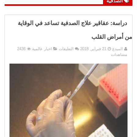
الصدفية
دراسة: عقاقير علاج الصدفية تساعد في الوقاية
من أمراض القلب
على
المبدع
21 فبراير, 2018
التعليقات
اخبار عالمية
2436
دراسة:
مشاهدات
عقاقير
علاج
الصدفية
تساعد
في
الوقاية
من
أمراض
القلب
مغلقة