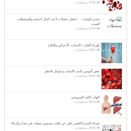
4750 مشاهدات
تحذير للشباب … انفجار عضلات لاعب كمال أجسام والمنشطات
السبب
4709 مشاهدات
كهرباء القلب، الأسباب، الأعراض والعلاج
4665 مشاهدات
نقص ألبومين الدم، الأسباب وعوامل الخطر
4644 مشاهدات
التهاب الكبد الفيروسي
4616 مشاهدات
شركة المبدع العلمي تعلن عن طلب مندوبين مبيعات في بغداد وكربلاء
4596 مشاهدات