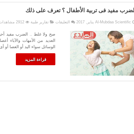
ضرب مفيد فى تربية الأطفال ؟ تعرف على ذلك
على
Al-Mubdaa Scientific
التعليقات
تقارير طبية
2912 مشاهدات
هل
الضرب
صح ولا غلط .. الضرب مفيد أحيا
مفيد
العديد من الأمهات والآباء أعص
فى
الوسائل سواء اليد أو العصا أو أى 
تربية
الأطفال
قراءة المزيد
؟
تعرف
على
ذلك
مغلقة