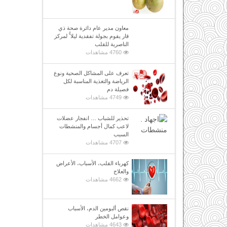
معاون مدير عام دائرة صحة ذي
قار يقوم بجولة تفقدية ليلا ًُ لمركز
الناصرية للقلب
4760 مشاهدات
تعرف على المشاكل الصحية ونوع
الرياضة والتغذية المناسبة لكل
فصيلة دم
4749 مشاهدات
تحذير للشباب … انفجار عضلات
لاعب كمال أجسام والمنشطات
السبب
4707 مشاهدات
كهرباء القلب، الأسباب، الأعراض
والعلاج
4662 مشاهدات
نقص ألبومين الدم، الأسباب
وعوامل الخطر
4643 مشاهدات