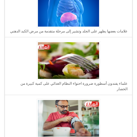
علامات بعضها يظهر على الجلد وتشير إلى مرحلة متقدمة من مرض الكبد الدهني
علماء يفندون أسطورة ضرورة احتواء النظام الغذائي على كمية كبيرة من
الخضار