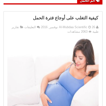
الم الحمل
كيفية التغلب على أوجاع فترة الحمل
على
26 نوفمبر, 2016
Al-Mubdaa Scientific
التعليقات
تقارير
كيفية
طبية
2063 مشاهدات
التغلب
على
أوجاع
فترة
الحمل
مغلقة