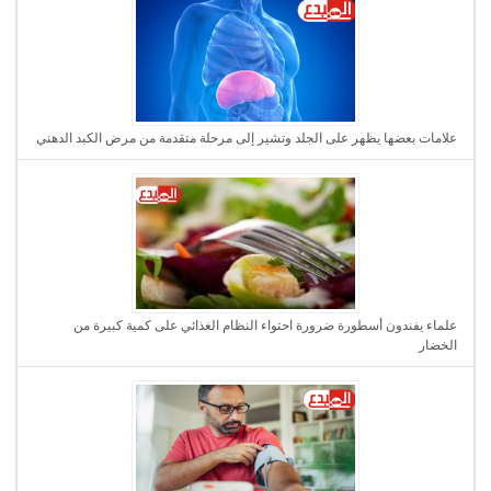
علامات بعضها يظهر على الجلد وتشير إلى مرحلة متقدمة من مرض الكبد الدهني
علماء يفندون أسطورة ضرورة احتواء النظام الغذائي على كمية كبيرة من
الخضار