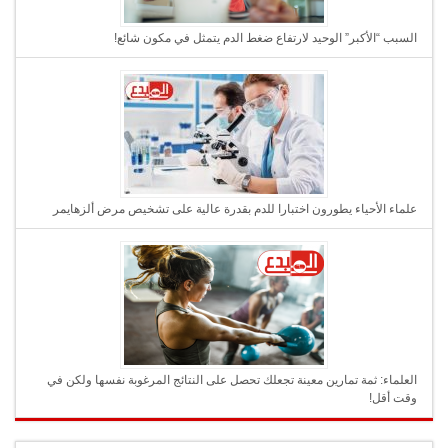
السبب “الأكبر” الوحيد لارتفاع ضغط الدم يتمثل في مكون شائع!
علماء الأحياء يطورون اختبارا للدم بقدرة عالية على تشخيص مرض ألزهايمر
العلماء: ثمة تمارين معينة تجعلك تحصل على النتائج المرغوبة نفسها ولكن في
وقت أقل!