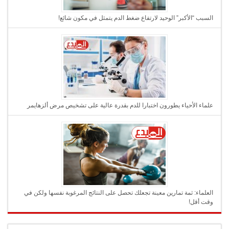
السبب “الأكبر” الوحيد لارتفاع ضغط الدم يتمثل في مكون شائع!
علماء الأحياء يطورون اختبارا للدم بقدرة عالية على تشخيص مرض ألزهايمر
العلماء: ثمة تمارين معينة تجعلك تحصل على النتائج المرغوبة نفسها ولكن في
وقت أقل!