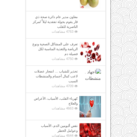
معاون مدير عام دائرة صحة ذي
قار يقوم بجولة تفقدية ليلا ًُ لمركز
الناصرية للقلب
4763 مشاهدات
تعرف على المشاكل الصحية ونوع
الرياضة والتغذية المناسبة لكل
فصيلة دم
4750 مشاهدات
تحذير للشباب … انفجار عضلات
لاعب كمال أجسام والمنشطات
السبب
4709 مشاهدات
كهرباء القلب، الأسباب، الأعراض
والعلاج
4663 مشاهدات
نقص ألبومين الدم، الأسباب
وعوامل الخطر
4644 مشاهدات