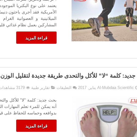
الأمعاء
يعتمد على نوع البكتريا الموجود
في
الأمريكية فقد أجرى باحثون دنيما
خسارة
الميلانينية و العصوانية الغر
الوزن
المشاركين بعمل نظام غذائي قليل
مغلقة
قراءة المزيد
ديد: كلمة “لا” للأكل والتحدى طريقة جديدة لتقليل الوزن
على
Al-Mubdaa Scientific
التعليقات
تقارير طبية
3179 مشاهدات
بحث
جديد:
بحث جديد: كلمة "لا" للأكل وا
كلمة
أنه يمكن للمرء تعلم المهارات ال
“لا”
بدوافعه وحماسه للحفاظ على قول
للأكل
والتحدى
قراءة المزيد
طريقة
جديدة