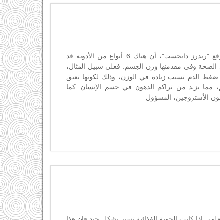
.#شركة_المبدع_العلمي ذكر موقع "ريدرز دايجست"، أن هناك 6 أنواع من الأدوية قد
لى الصحة وفي مقدمتها وزن الجسم. فعلى سبيل المثال،
 ضغط الدم تسبب زيادة في الوزن، وذلك لكونها تعيق
 مما يزيد من تراكم الدهون في جسم الإنسان. كما
ون الأستروجين، المسؤول
لمي إذا كانت الحمية الغذائية تسير بشكلٍ جيد فإن هذا