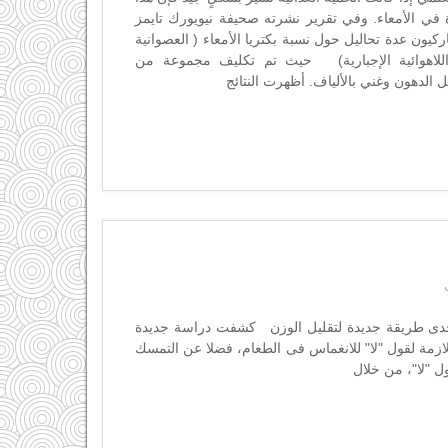
ة في الأمعاء. وفي تقرير نشرته صحيفة نيويورك تايمز
ركيون عدة تحاليل حول نسبة بكتريا الأمعاء ( العصوانية
ام اللاهوائية الإجبارية) حيث تم تكليف مجموعة من
 الدهون وغني بالألياف. أظهرت النتائج
لتحدى طريقة جديدة لتقليل الوزن كشفت دراسة جديدة
لازمة لقول "لا" للانغماس فى الطعام، فضلا عن التمسك
 "لا"، من خلال