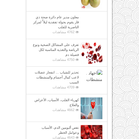
معاون مدير عام دائرة صحة ذي
قار يقوم بجولة تفقدية ليلا ًُ لمركز
الناصرية للقلب
4762 مشاهدات
تعرف على المشاكل الصحية ونوع
الرياضة والتغذية المناسبة لكل
فصيلة دم
4750 مشاهدات
تحذير للشباب … انفجار عضلات
لاعب كمال أجسام والمنشطات
السبب
4709 مشاهدات
كهرباء القلب، الأسباب، الأعراض
والعلاج
4662 مشاهدات
نقص ألبومين الدم، الأسباب
وعوامل الخطر
4643 مشاهدات