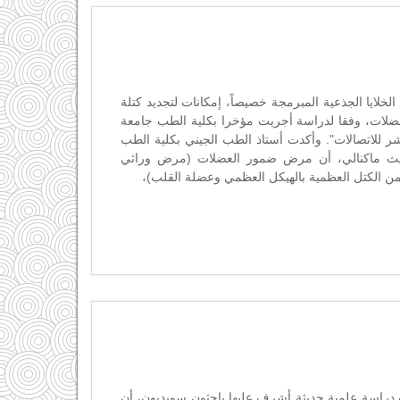
لايا الجذعية المبرمجة خصيصاً، إمكانات لتجديد كتلة
ضلات، وفقا لدراسة أجريت مؤخرا بكلية الطب جامعة
 للاتصالات". وأكدت أستاذ الطب الجيني بكلية الطب
زابيث ماكنالي، أن مرض ضمور العضلات (مرض وراثي
من الكتل العظمية بالهيكل العظمي وعضلة القلب)،
راسة علمية حديثة أشرف عليها باحثون سويديون، أن