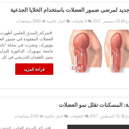
ديد لمرضى ضمور العضلات باستخدام الخلايا الجذعية
دع
25 ديسمبر, 2017
لا تعليقات
اخبار عالمية
2580 مشاهدات
.#شركة_المبدع_العلمي أظهرت الخ
العضلات المفقودة في ضمور الع
نيويورك، ونشرت في مجلة "ناتشر
جامعة نيويورك، الدكتورة إلي
يتميز بالفقدان التدريجي في كل 
قراءة المزيد
: المسكنات تقلل نمو العضلات
على
دع
31 أغسطس, 2017
التعليقات
اخبار عالمية
2150 مشاهدات
دراسة:
المسكنات
. #شركة_المبدع_العلمي كشفت د