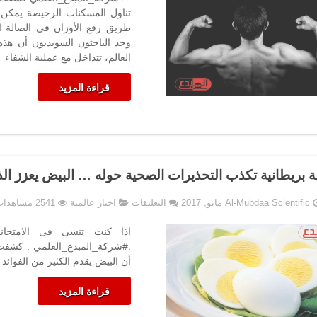
تقلل
تناول المسكنات الرخيصة يمكن 
نمو
طريق رفع الأوزان في الصالة ال
العضلات
وجد الباحثون السويديون أن هذه ا
مغلقة
العالم، تتداخل مع عملية الشفاء
قراءة المزيد
 بريطانية تكذب التحذيرات الصحية حوله … البيض يعزز ال
على
Al-Mubdaa Scientific
التعليقات
اخبار عالمية
2541 مشاهدات
دراسة
بريطانية
اذا كنت تنسى فى الامتحان
تكذب
.#شركة_المبدع_العلمي . كشفت 
التحذيرات
أن البيض يقدم الكثير من الفوائد 
الصحية
حوله
قراءة المزيد
…
البيض