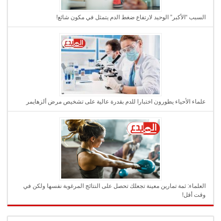
السبب “الأكبر” الوحيد لارتفاع ضغط الدم يتمثل في مكون شائع!
علماء الأحياء يطورون اختبارا للدم بقدرة عالية على تشخيص مرض ألزهايمر
العلماء: ثمة تمارين معينة تجعلك تحصل على النتائج المرغوبة نفسها ولكن في
وقت أقل!