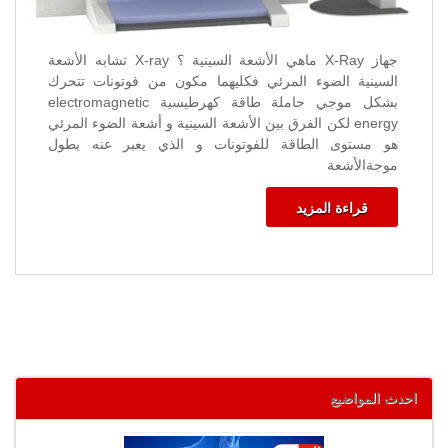
جهاز X-Ray ماهي الأشعة السينية ؟ X-ray تشابه الأشعة
السينية الضوء المرئي فكليهما مكون من فوتونات تتحرك
بشكل موجي حاملة طاقة كهرطيسية electromagnetic
energy لكن الفرق بين الأشعة السينية و أشعة الضوء المرئي
هو مستوى الطاقة للفوتونات و الذي يعبر عنه بطول
موجةالأشعة
قراءة المزيد
احدث المواضيع