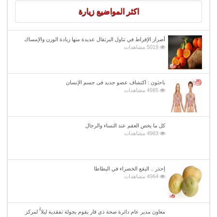
اكثر المواضيع زيارة
أضرار الإفراط في تناول البرتقال عديدة منها زيادة الوزن والإمساك
5019 مشاهدات
باحثون : اكتشاف عضو جديد فى جسم الإنسان
4985 مشاهدات
كل ما يخص العقم عند النساء والرجال
4983 مشاهدات
إحذر .. البقع الخضراء في البطاطا
4964 مشاهدات
معاون مدير عام دائرة صحة ذي قار يقوم بجولة تفقدية ليلا ًُ لمركز