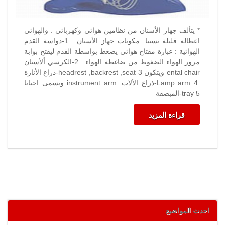
* يتألف جهاز الأسنان من نظامين هوائي وكهربائي . والهوائي
اعطاله قليلة نسبيا. مكونات جهاز الأسنان : 1-دواسة القدم
الهوائية : عبارة مفتاح هوائي يضغط بواسطة القدم ليفتح بوابة
مرور الهواء الضغوط من ضاغطة الهواء . 2-الكرسي ألأسنان
ental chair ويتكون headrest ,backrest ,seat 3-ذراع الأنارة
:Lamp arm 4-ذراع الألات :instrument arm ويسمى احيانا
tray 5-المبصقة
قراءة المزيد
احدث المواضيع