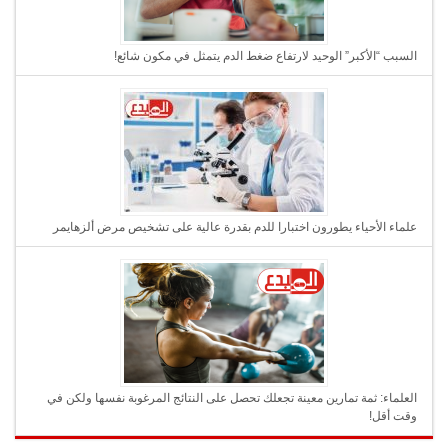
السبب “الأكبر” الوحيد لارتفاع ضغط الدم يتمثل في مكون شائع!
علماء الأحياء يطورون اختبارا للدم بقدرة عالية على تشخيص مرض ألزهايمر
العلماء: ثمة تمارين معينة تجعلك تحصل على النتائج المرغوبة نفسها ولكن في
وقت أقل!