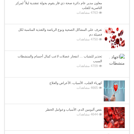
معاون مدير عام دائرة صحة ذي قار يقوم بجولة تفقدية ليلا ًُ لمركز
الناصرية للقلب
4763 مشاهدات
تعرف على المشاكل الصحية ونوع الرياضة والتغذية المناسبة لكل
فصيلة دم
4750 مشاهدات
تحذير للشباب … انفجار عضلات لاعب كمال أجسام والمنشطات
السبب
4709 مشاهدات
كهرباء القلب، الأسباب، الأعراض والعلاج
4665 مشاهدات
نقص ألبومين الدم، الأسباب وعوامل الخطر
4644 مشاهدات