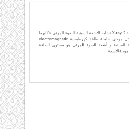
جهاز X-Ray ماهي الأشعة السينية ؟ X-ray تشابه الأشعة السينية الضوء المرئي فكليهما
مكون من فوتونات تتحرك بشكل موجي حاملة طاقة كهرطيسية electromagnetic
أشعة السينية و أشعة الضوء المرئي هو مستوى الطاقة
 موجةالأشعة