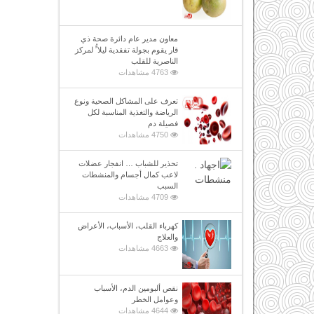
معاون مدير عام دائرة صحة ذي
قار يقوم بجولة تفقدية ليلا ًُ لمركز
الناصرية للقلب
4763 مشاهدات
تعرف على المشاكل الصحية ونوع
الرياضة والتغذية المناسبة لكل
فصيلة دم
4750 مشاهدات
تحذير للشباب … انفجار عضلات
لاعب كمال أجسام والمنشطات
السبب
4709 مشاهدات
كهرباء القلب، الأسباب، الأعراض
والعلاج
4663 مشاهدات
نقص ألبومين الدم، الأسباب
وعوامل الخطر
4644 مشاهدات