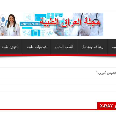
ية
رشاقة وتجميل
الطب البديل
فيديوات طبية
اجهزة طبية
فحوص كورونا”
X-R