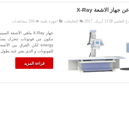
ن جهاز الاشعة X-Ray
على
دع العلمي
13 أبريل, 2017
التعليقات
اجهزة طبية
159 مشاهدات
نبذة
عن
جهاز
الاشعة
energy لكن الفرق بين ال
X-
للفوتونات و الذي يعبر عنه بطول
Ray
مغلقة
قراءة المزيد