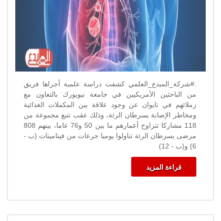
الرئة
مغلقة
.#شركة_المبدع_العلمي كشفت دراسة علمية أجراها فريق
من الباحثين الأمريكيين في جامعة نيويورك بالتعاون مع
زملائهم في تايوان عن وجود علاقة بين المكملات الغذائية
ومخاطر الإصابة بسرطان الرئة، وذلك عقب تتبع مجموعة من
118 مشاركا تتراوح أعمارهم ما بين 50 و76 عاما، بينهم 808
مرضى بسرطان الرئة تناولوا يوميا جرعات من فيتامينات (ب -
6) و(ب - 12)
قراءة المزيد