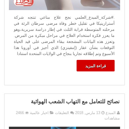
.#شركة_المبدع_العلمي نجح علاج مناعي تنتجه شركة
أسترازينيكا في تقليل خطر وفاة مرضى سرطان الرئة في
مرحلته المتوسطة قرابة الثلث في إطار دراسة سريرية،وهو
ما يعزز فكرة استخدام العلاج في مراحل مبكرة من المرض.
وتعزز هذه البيانات المشجعة ببقاء المرضى على قيد الحياة
التوقعات بشأن عقار (إمفينزي) الذي أجيز في أوروبا هذا
الأسبوع وتم إطلاقه تجاريا بنجاح في الولايات المتحدة استنادا
قراءة المزيد
نصائح للتعامل مع التهاب الشعب الهوائية
على
المبدع
13 مارس, 2018
التعليقات
اخبار عالمية
2466
نصائح
مشاهدات
للتعامل
مع