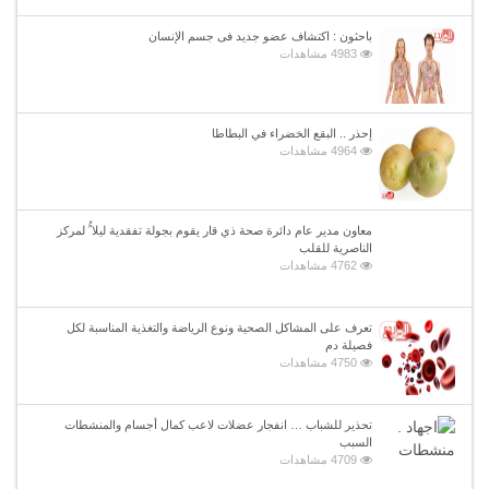
باحثون : اكتشاف عضو جديد فى جسم الإنسان
4983 مشاهدات
إحذر .. البقع الخضراء في البطاطا
4964 مشاهدات
معاون مدير عام دائرة صحة ذي قار يقوم بجولة تفقدية ليلا ًُ لمركز
الناصرية للقلب
4762 مشاهدات
تعرف على المشاكل الصحية ونوع الرياضة والتغذية المناسبة لكل
فصيلة دم
4750 مشاهدات
تحذير للشباب … انفجار عضلات لاعب كمال أجسام والمنشطات
السبب
4709 مشاهدات