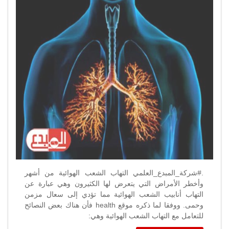
التهاب
الشعب
الهوائية
مغلقة
.#شركة_المبدع_العلمي التهاب الشعب الهوائية من أشهر
وأخطر الأمراض التي يتعرض لها الكثيرون وهي عبارة عن
التهاب أنابيب الشعب الهوائية مما تؤدي إلى سعال مزمن
وحمى. ووفقا لما ذكره موقع health فأن هناك بعض النصائح
للتعامل مع التهاب الشعب الهوائية وهي: