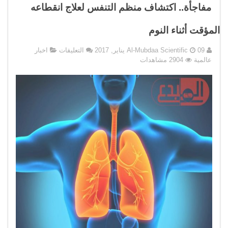
مفاجأة.. اكتشاف منظم التنفس لعلاج انقطاعه
المؤقت أثناء النوم
على
09 يناير, 2017
Al-Mubdaa Scientific
التعليقات
اخبار
مفاجأة..
عالمية
2904 مشاهدات
اكتشاف
منظم
التنفس
لعلاج
انقطاعه
المؤقت
أثناء
النوم
مغلقة