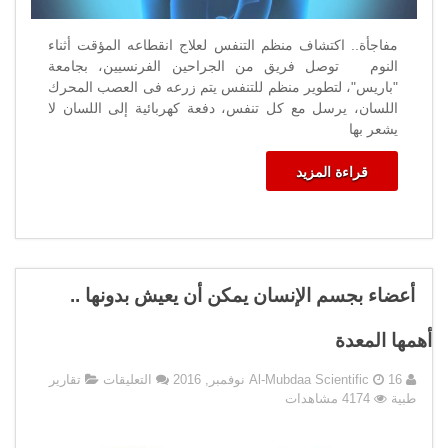
مفاجأة.. اكتشاف منظم التنفس لعلاج انقطاعه المؤقت أثناء
النوم توصل فريق من الجراحين الفرنسيين، بجامعة
"باريس"، لتطوير منظم للتنفس يتم زرعه فى العصب المحرك
اللسان، يرسل مع كل تنفس، دفعة كهربائية إلى اللسان لا
يشعر بها
قراءة المزيد
أعضاء بجسم الإنسان يمكن أن يعيش بدونها ..
أهمها المعدة
على
16 نوفمبر, 2016
Al-Mubdaa Scientific
التعليقات
تقارير
أعضاء
طبية
4174 مشاهدات
بجسم
الإنسان