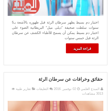
اختبار دم بسيط يظهر سرطان الرئة قبل ظهوره بالأشعة بـ5
سنوات سلطت صحيفة "ديلى ميل" البريطانية الضوء على
اختبار دم بسيط يمكن أن يسمح للأطباء الكشف عن سرطان
الرئة قبل خمس سنوات
قراءة المزيد
حقائق وخرافات عن سرطان الرئة
على
المبدع العلمي
02 نوفمبر, 2016
التعليقات
تقارير طبية
حقائق
3013 مشاهدات
وخرافات
عن
سرطان