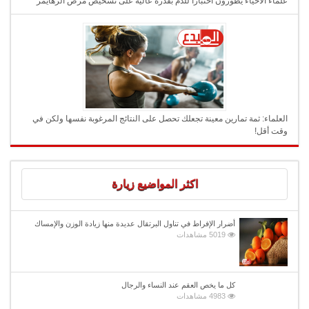
علماء الأحياء يطورون اختبارا للدم بقدرة عالية على تشخيص مرض ألزهايمر
العلماء: ثمة تمارين معينة تجعلك تحصل على النتائج المرغوبة نفسها ولكن في
وقت أقل!
اكثر المواضيع زيارة
أضرار الإفراط في تناول البرتقال عديدة منها زيادة الوزن والإمساك
5019 مشاهدات
كل ما يخص العقم عند النساء والرجال
4983 مشاهدات