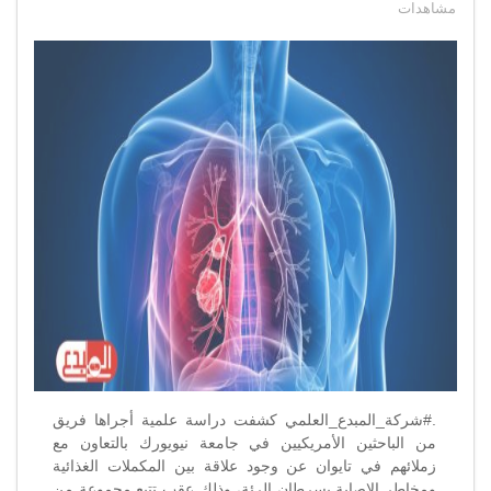
دارسة
مشاهدات
تشير
إلى
وجود
علاقة
بين
المكملات
الغذائية
ومخاطر
الإصابة
بسرطان
الرئة
مغلقة
.#شركة_المبدع_العلمي كشفت دراسة علمية أجراها فريق
من الباحثين الأمريكيين في جامعة نيويورك بالتعاون مع
زملائهم في تايوان عن وجود علاقة بين المكملات الغذائية
ومخاطر الإصابة بسرطان الرئة، وذلك عقب تتبع مجموعة من