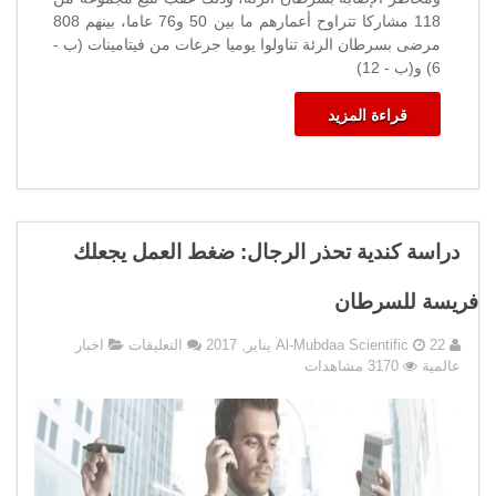
118 مشاركا تتراوح أعمارهم ما بين 50 و76 عاما، بينهم 808
مرضى بسرطان الرئة تناولوا يوميا جرعات من فيتامينات (ب -
6) و(ب - 12)
قراءة المزيد
دراسة كندية تحذر الرجال: ضغط العمل يجعلك
فريسة للسرطان
على
22 يناير, 2017
Al-Mubdaa Scientific
التعليقات
اخبار
دراسة
عالمية
3170 مشاهدات
كندية
تحذر
الرجال:
ضغط
العمل
يجعلك