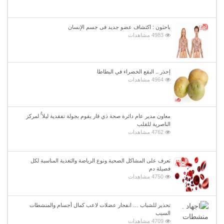
باحثون : اكتشاف عضو جديد فى جسم الإنسان
4983 مشاهدات
إحذر .. البقع الخضراء في البطاطا
4964 مشاهدات
معاون مدير عام دائرة صحة ذي قار يقوم بجولة تفقدية ليلا ًُ لمركز
الناصرية للقلب
4762 مشاهدات
تعرف على المشاكل الصحية ونوع الرياضة والتغذية المناسبة لكل
فصيلة دم
4750 مشاهدات
تحذير للشباب … انفجار عضلات لاعب كمال أجسام والمنشطات
السبب
4709 مشاهدات