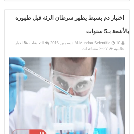
اختبار دم بسيط يظهر سرطان الرئة قبل ظهوره
بالأشعة بـ5 سنوات
على
10 ديسمبر, 2016
Al-Mubdaa Scientific
التعليقات
اخبار
اختبار
عالمية
2627 مشاهدات
دم
بسيط
يظهر
سرطان
الرئة
قبل
ظهوره
بالأشعة
بـ5
سنوات
مغلقة