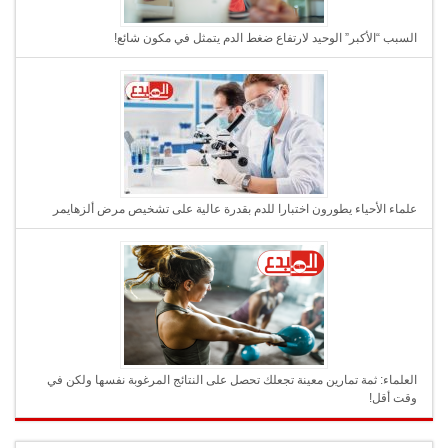
السبب “الأكبر” الوحيد لارتفاع ضغط الدم يتمثل في مكون شائع!
علماء الأحياء يطورون اختبارا للدم بقدرة عالية على تشخيص مرض ألزهايمر
العلماء: ثمة تمارين معينة تجعلك تحصل على النتائج المرغوبة نفسها ولكن في
وقت أقل!