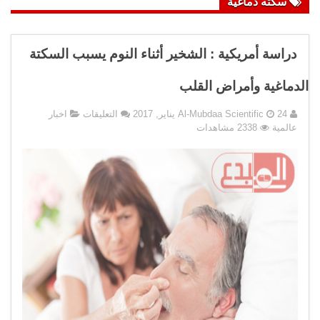
سكته دماغية
دراسة أمريكية : الشخير أثناء النوم يسبب السكتة
الدماغية وأمراض القلب
على
24 يناير, 2017
Al-Mubdaa Scientific
التعليقات
اخبار
دراسة
عالمية
2338 مشاهدات
أمريكية
:
الشخير
أثناء
النوم
يسبب
السكتة
الدماغية
وأمراض
القلب
مغلقة