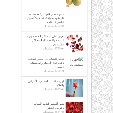
معاون مدير عام دائرة صحة ذي
قار يقوم بجولة تفقدية ليلا ًُ لمركز
الناصرية للقلب
4762 مشاهدات
تعرف على المشاكل الصحية ونوع
الرياضة والتغذية المناسبة لكل
فصيلة دم
4750 مشاهدات
تحذير للشباب … انفجار عضلات
لاعب كمال أجسام والمنشطات
السبب
4709 مشاهدات
كهرباء القلب، الأسباب، الأعراض
والعلاج
4663 مشاهدات
نقص ألبومين الدم، الأسباب
وعوامل الخطر
4644 مشاهدات