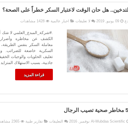
لتدخين.. هل حان الوقت لاعتبار السكر خطراً على الصحة؟
دع
09 يونيو, 2019
لا تعليقات
اخبار عالمية
1428 مشاهدات
.#شركة_المبدع_العلمي لا شك أن
الكشف عن مخاطره وأضراره
معاملة السكر بنفس الطريقة، ب
السكرية خاضعة للضرائب. وف
تغليف الحلويات والوجبات الخفي
جاذبية، بسبب الاستهلاك المتزايد
قراءة المزيد
على
Al-Mubdaa Scientific
التعليقات
تقارير طبية
2365 مشاهدات
أبرز