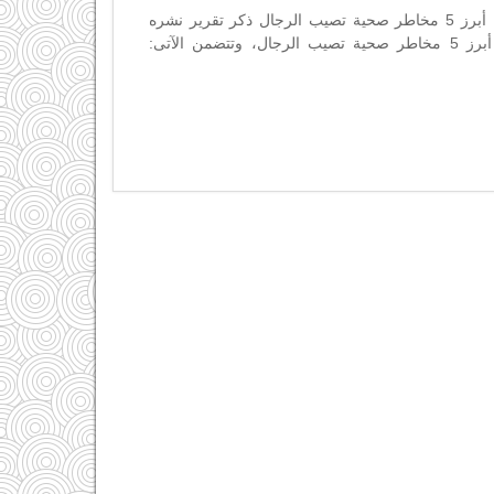
تزامنا مع اليوم العالمى للرجل.. أبرز 5 مخاطر صحية تصيب الرجال ذكر تقرير نشره
الموقع الأمريكى "healthline"، أبرز 5 مخاطر صحية تصيب الرجال، وتتضمن الآتى: