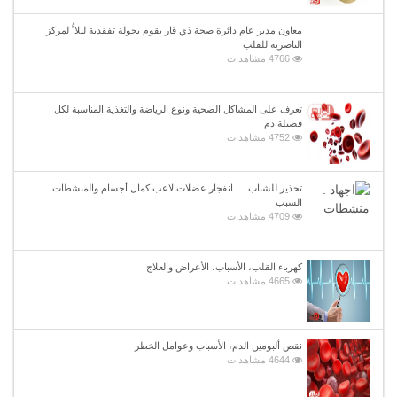
معاون مدير عام دائرة صحة ذي قار يقوم بجولة تفقدية ليلا ًُ لمركز
الناصرية للقلب
4766 مشاهدات
تعرف على المشاكل الصحية ونوع الرياضة والتغذية المناسبة لكل
فصيلة دم
4752 مشاهدات
تحذير للشباب … انفجار عضلات لاعب كمال أجسام والمنشطات
السبب
4709 مشاهدات
كهرباء القلب، الأسباب، الأعراض والعلاج
4665 مشاهدات
نقص ألبومين الدم، الأسباب وعوامل الخطر
4644 مشاهدات