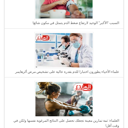
السبب “الأكبر” الوحيد لارتفاع ضغط الدم يتمثل في مكون شائع!
علماء الأحياء يطورون اختبارا للدم بقدرة عالية على تشخيص مرض ألزهايمر
العلماء: ثمة تمارين معينة تجعلك تحصل على النتائج المرغوبة نفسها ولكن في
وقت أقل!