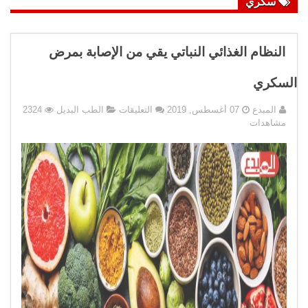
سكري
النظام الغذائي النباتي يقي من الإصابة بمرض
السكري
على
المبدع
07 أغسطس, 2019
التعليقات
الطب البديل
2324
النظام
مشاهدات
الغذائي
النباتي
يقي
من
الإصابة
بمرض
السكري
مغلقة