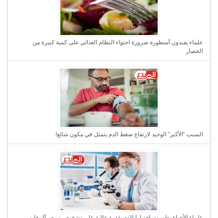
علماء يفندون أسطورة ضرورة احتواء النظام الغذائي على كمية كبيرة من
الخضار
السبب “الأكبر” الوحيد لارتفاع ضغط الدم يتمثل في مكون شائع!
علماء الأحياء يطورون اختبارا للدم بقدرة عالية على تشخيص مرض ألزهايمر