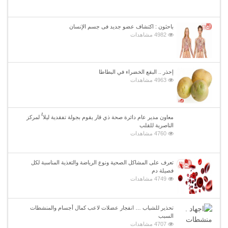
باحثون : اكتشاف عضو جديد فى جسم الإنسان
4982 مشاهدات
إحذر .. البقع الخضراء في البطاطا
4963 مشاهدات
معاون مدير عام دائرة صحة ذي قار يقوم بجولة تفقدية ليلا ًُ لمركز
الناصرية للقلب
4760 مشاهدات
تعرف على المشاكل الصحية ونوع الرياضة والتغذية المناسبة لكل
فصيلة دم
4749 مشاهدات
تحذير للشباب … انفجار عضلات لاعب كمال أجسام والمنشطات
السبب
4707 مشاهدات