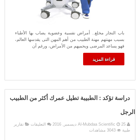
باب النجار مخلع.. أمراض نفسية وعضوية يصاب بها الأطباء
بسبب مهنتهم مهنة الطبيب من أهم المهن التى يقدسها العالم،
فهو يساعد المرضى ويحميهم من الأمراض، ورغم أن
قراءة المزيد
دراسة تؤكد : الطبيبة تطيل عمرك أكثر من الطبيب
الرجل
على
25 ديسمبر, 2016
Al-Mubdaa Scientific
التعليقات
تقارير
دراسة
طبية
3043 مشاهدات
تؤكد